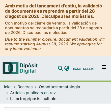
Amb motiu del tancament d'estiu, la validació
de documents es reprendrà a partir del 28
d'agost de 2026. Disculpeu les molèsties.
Con motivo del cierre de verano, la validación de
documentos se reanudará a partir del 28 de agosto
de 2026. Disculpad las molestias
Due to the summer closure, document validation will
resume starting August 28, 2026. We apologize for
any inconvenience.
(current)
Iniciar sessió
Comunitats i col·leccions
Inici
Recerca
Odontoestomatologia
Navega per tot el DD
Articles publicats en revistes (Odontoestomatologia)
Com publicar
La artrogriposis múltiple congénita y sus manifestaciones orales
Contacte