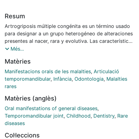
Resum
Artrogriposis múltiple congénita es un término usado
para designar a un grupo heterogéneo de alteraciones
presentes al nacer, rara y evolutiva. Las características
comunes a esta entidad son la rigideces y la
Més...
deformidades articulares, junto a un escaso o ausente
Matèries
desarrollo muscular. La repercusión oral más
importante es la afecta­ción bilateral de la ATM, que
Manifestacions orals de les malalties
,
Articulació
puede limitar la aper­tura bucal, comportando
temporomandibular
,
Infància
,
Odontologia
,
Malalties
secundariamente proble­mas odontológicos.
rares
Revisamos esta anomalía y aportamos nuestra
Matèries (anglès)
experiencia a propósito de dos casos.
Oral manifestations of general diseases
,
Temporomandibular joint
,
Childhood
,
Dentistry
,
Rare
diseases
Col·leccions