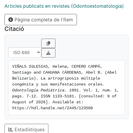
Articles publicats en revistes (Odontoestomatologia)
Pàgina completa de l'ítem
Citació
VIÑALS IGLESIAS, Helena, CEPERO CAMPÁ, 
Santiago and CAHUANA CÁRDENAS, Abel B. (Abel 
Belizario). La artrogriposis múltiple 
congénita y sus manifestaciones orales. 
Odontología Pediátrica
. 1991. Vol. 1, num. 1, 
pags. 7-12. ISSN 1133-5181. [consulted: 9 of 
August of 2026]. Available at: 
https://hdl.handle.net/2445/123506
Estadístiques