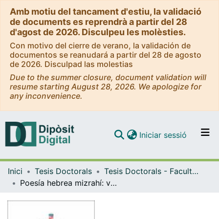
Amb motiu del tancament d'estiu, la validació
de documents es reprendrà a partir del 28
d'agost de 2026. Disculpeu les molèsties.
Con motivo del cierre de verano, la validación de
documentos se reanudará a partir del 28 de agosto
de 2026. Disculpad las molestias
Due to the summer closure, document validation will
resume starting August 28, 2026. We apologize for
any inconvenience.
(current)
Iniciar sessió
Comunitats i col·leccions
Inici
Tesis Doctorals
Tesis Doctorals - Facultat - Filologia
Navega per tot el DD
Poesía hebrea mizrahí: voces judías y árabes en los albores del siglo XXI
Com publicar
Contacte