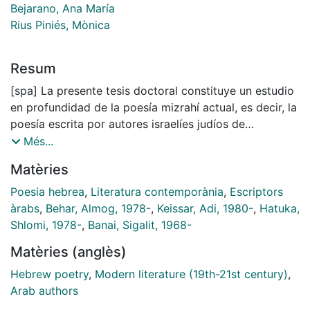
Bejarano, Ana María
Rius Piniés, Mònica
Resum
[spa] La presente tesis doctoral constituye un estudio
en profundidad de la poesía mizrahí actual, es decir, la
poesía escrita por autores israelíes judíos de
ascendencia árabe, centrándose en la producción del
Més...
último decenio. Esta investigación viene a demostrar
Matèries
que se trata de una poesía comprometida con la
sociedad en la que surge y de la que se nutre, al
Poesia hebrea
,
Literatura contemporània
,
Escriptors
tiempo que establece con ella una relación dialéctica.
àrabs
,
Behar, Almog, 1978-
,
Keissar, Adi, 1980-
,
Hatuka,
Se ha escogido como objeto principal de estudio la
Shlomi, 1978-
,
Banai, Sigalit, 1968-
obra de cuatro poetas, a pesar de que se alude
Matèries (anglès)
además a un nutrido grupo de ellos a lo largo de la
tesis. Se trata de Adi Keissar (Jerusalén, 1980), Almog
Hebrew poetry
,
Modern literature (19th-21st century)
,
Behar (Netanya, 1978), Shlomi Hatuka (Ramat Gan,
Arab authors
1978) y Sigalit Banai (Jerusalén, 1968). A través de las