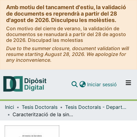
Amb motiu del tancament d'estiu, la validació
de documents es reprendrà a partir del 28
d'agost de 2026. Disculpeu les molèsties.
Con motivo del cierre de verano, la validación de
documentos se reanudará a partir del 28 de agosto
de 2026. Disculpad las molestias
Due to the summer closure, document validation will
resume starting August 28, 2026. We apologize for
any inconvenience.
(current)
Iniciar sessió
Comunitats i col·leccions
Inici
Tesis Doctorals
Tesis Doctorals - Departament - Medicina
Navega per tot el DD
Caracterització de la sinovitis mitjançant mètodes artroscòpics i immunohistoquímics. Valor diagnòstic i pronòstic
Com publicar
Contacte