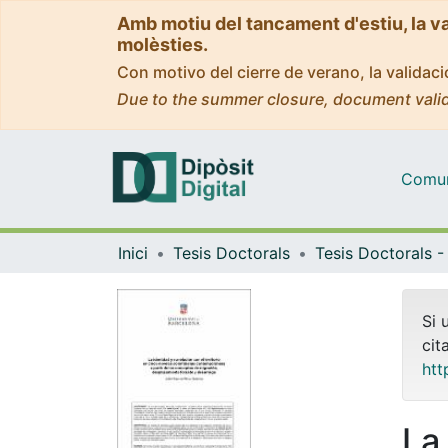
Amb motiu del tancament d'estiu, la v
molèsties.
Con motivo del cierre de verano, la valida
Due to the summer closure, document valid
Comuni
Inici
Tesis Doctorals
Si 
cit
htt
La