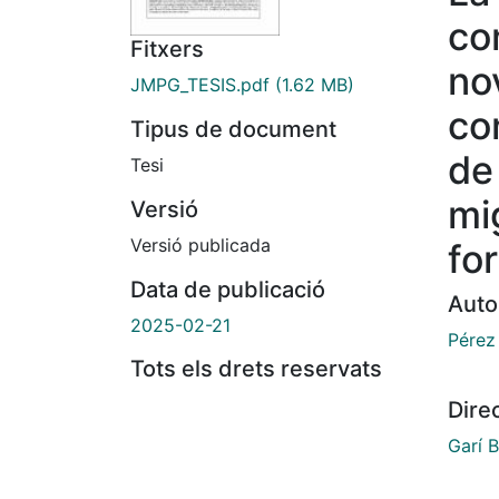
con
Fitxers
no
JMPG_TESIS.pdf
(1.62 MB)
co
Tipus de document
de
Tesi
mi
Versió
Versió publicada
fo
Data de publicació
Auto
2025-02-21
Pérez 
Tots els drets reservats
Dire
Garí B