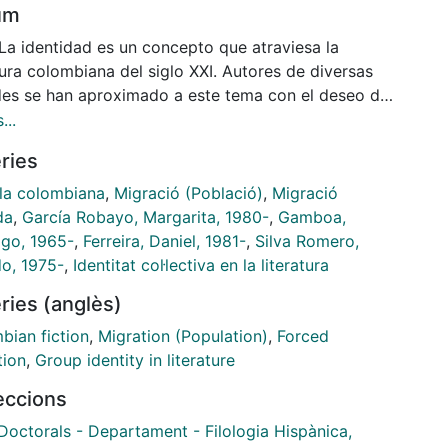
um
 La identidad es un concepto que atraviesa la
tura colombiana del siglo XXI. Autores de diversas
udes se han aproximado a este tema con el deseo de
r y representar, desde la ficción, la construcción
...
taria de personajes literarios en sus respectivos
ries
orios. En este sentido, la presente investigación
a la relación entre la identidad y tres fenómenos
·la colombiana
,
Migració (Població)
,
Migració
es derivados de la violencia: la migración, el
da
,
García Robayo, Margarita, 1980-
,
Gamboa,
azamiento forzado y el desarraigo. El propósito es
ago, 1965-
,
Ferreira, Daniel, 1981-
,
Silva Romero,
ar el modo en que estos influyen en las filiaciones
do, 1975-
,
Identitat col·lectiva en la literatura
tarias de los personajes principales en cinco novelas
ries (anglès)
bianas contemporáneas: Hasta que pase un huracán
) y Tiempo muerto (2017), de Margarita García
bian fiction
,
Migration (Population)
,
Forced
; Volver al oscuro valle (2017), de Santiago
tion
,
Group identity in literature
; Rebelión de los oficios inútiles (2015), de Daniel
leccions
ra, y Río muerto (2020), de Ricardo Silva. Para esto,
liza un acercamiento entre el análisis literario y la
Doctorals - Departament - Filologia Hispànica,