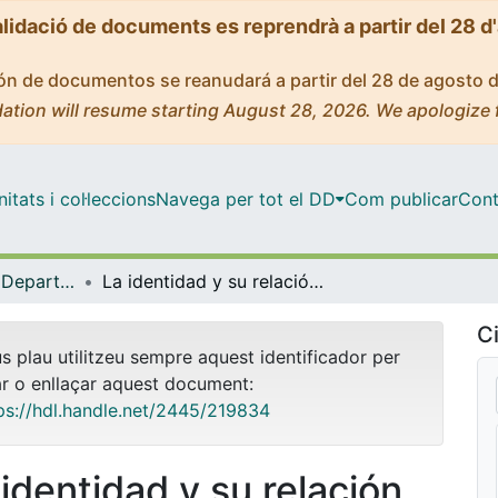
alidació de documents es reprendrà a partir del 28 d
ción de documentos se reanudará a partir del 28 de agosto 
ation will resume starting August 28, 2026. We apologize 
tats i col·leccions
Navega per tot el DD
Com publicar
Cont
Tesis Doctorals - Departament - Filologia Hispànica, Teoria de la Literatura i Comunicació
La identidad y su relación con el territorio en cinco novelas colombianas contemporáneas a partir de los conceptos de migración, desplazamiento forzado y desarraigo
Ci
us plau utilitzeu sempre aquest identificador per
ar o enllaçar aquest document:
ps://hdl.handle.net/2445/219834
 identidad y su relación