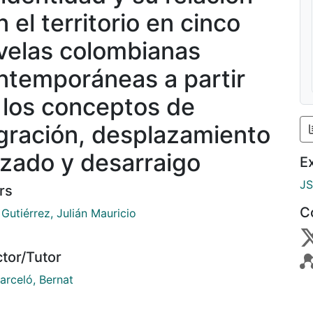
 el territorio en cinco
velas colombianas
ntemporáneas a partir
 los conceptos de
gración, desplazamiento
rzado y desarraigo
E
J
rs
C
Gutiérrez, Julián Mauricio
ctor/Tutor
arceló, Bernat