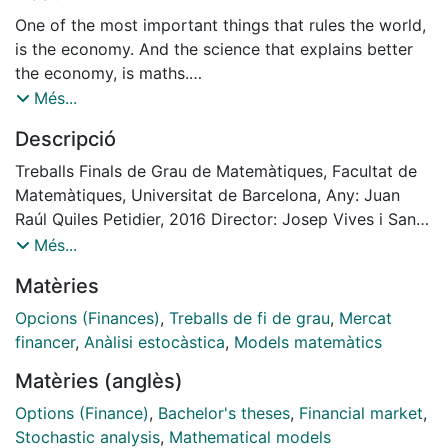
One of the most important things that rules the world,
is the economy. And the science that explains better
the economy, is maths.
When I was a child, I wanted to become an economist.
Més...
So I decided to study maths because the background
Descripció
of the economy is maths, and knowing maths, you can
understand the economy.
Treballs Finals de Grau de Matemàtiques, Facultat de
Studying maths, I have been so amazed on how from
Matemàtiques, Universitat de Barcelona, Any: Juan
nothing, only using mathematical results, we can build
Raúl Quiles Petidier, 2016 Director: Josep Vives i Santa
real things.
Eulàlia
Més...
This research work combines both things: a
Matèries
construction from nothing of an application to the
economy, more precisely, applied to the financial
Opcions (Finances)
,
Treballs de fi de grau
,
Mercat
markets.
financer
,
Anàlisi estocàstica
,
Models matemàtics
Matèries (anglès)
Options (Finance)
,
Bachelor's theses
,
Financial market
,
Stochastic analysis
,
Mathematical models