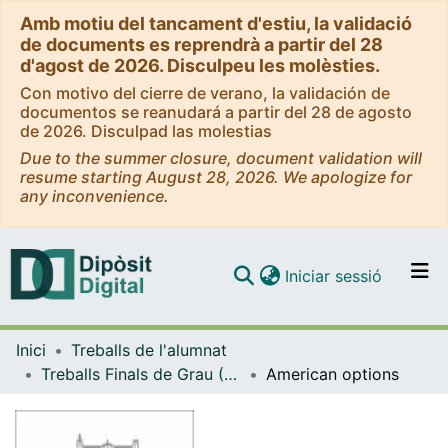
Amb motiu del tancament d'estiu, la validació
de documents es reprendrà a partir del 28
d'agost de 2026. Disculpeu les molèsties.
Con motivo del cierre de verano, la validación de
documentos se reanudará a partir del 28 de agosto
de 2026. Disculpad las molestias
Due to the summer closure, document validation will
resume starting August 28, 2026. We apologize for
any inconvenience.
(current)
Iniciar sessió
Comunitats i col·leccions
Inici
Treballs de l'alumnat
Navega per tot el DD
Treballs Finals de Grau (TFG) - Matemàtiques
American options
Com publicar
Contacte