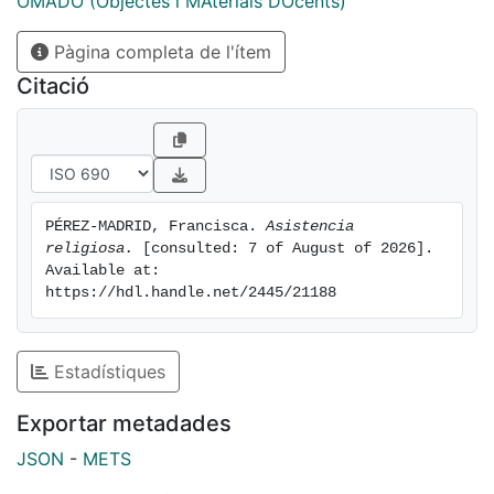
OMADO (Objectes i MAterials DOcents)
Pàgina completa de l'ítem
Citació
PÉREZ-MADRID, Francisca. 
Asistencia 
religiosa.
 [consulted: 7 of August of 2026]. 
Available at: 
https://hdl.handle.net/2445/21188
Estadístiques
Exportar metadades
JSON
-
METS