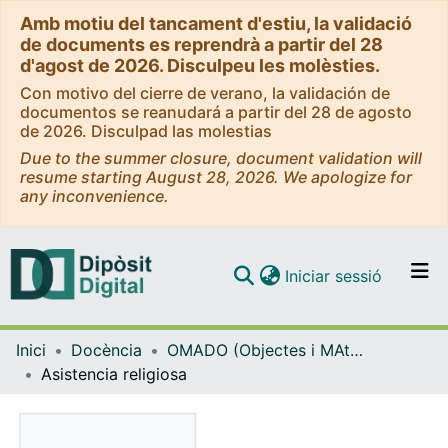
Amb motiu del tancament d'estiu, la validació
de documents es reprendrà a partir del 28
d'agost de 2026. Disculpeu les molèsties.
Con motivo del cierre de verano, la validación de
documentos se reanudará a partir del 28 de agosto
de 2026. Disculpad las molestias
Due to the summer closure, document validation will
resume starting August 28, 2026. We apologize for
any inconvenience.
(current)
Iniciar sessió
Comunitats i col·leccions
Inici
Docència
OMADO (Objectes i MAterials DOcents)
Navega per tot el DD
Asistencia religiosa
Com publicar
Contacte