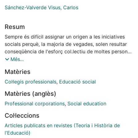
Sánchez-Valverde Visus, Carlos
Resum
Sempre és difícil assignar un origen a les iniciatives
socials perquè, la majoria de vegades, solen resultar
conseqüència de l'esforç col.lectiu de moltes persones
i institucions. De totes formes podríem dir que del
Més...
Col·legi Professional se'n parla, en molts dels àmbits
Matèries
de l'educació social, des de mitjans dels anys vuitanta.
De fet, ja en la I Trobada d'Educadors Especialitzats
Col·legis professionals
,
Educació social
Faustino Guerau (Barcelona, octubre de 1988), en
Matèries (anglès)
parlar de les formes organitzatives del col.lectiu
professional, ja va fer aparició aquest objectiu. Però
Professional corporations
,
Social education
llavors, ni tan sols existien associacions d'educadors
Col·leccions
en tot l'Estat espanyol, ni una Federació que les
coordinés. El tema es reprèn en el I Congrés
Articles publicats en revistes (Teoria i Història de
d'Educadors de Pamplona (març de 1987) i en el X
l'Educació)