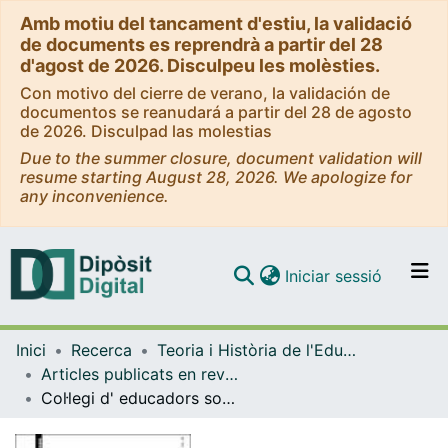
Amb motiu del tancament d'estiu, la validació
de documents es reprendrà a partir del 28
d'agost de 2026. Disculpeu les molèsties.
Con motivo del cierre de verano, la validación de
documentos se reanudará a partir del 28 de agosto
de 2026. Disculpad las molestias
Due to the summer closure, document validation will
resume starting August 28, 2026. We apologize for
any inconvenience.
(current)
Iniciar sessió
Comunitats i col·leccions
Inici
Recerca
Teoria i Història de l'Educació
Navega per tot el DD
Articles publicats en revistes (Teoria i Història de l'Educació)
Com publicar
Col·legi d' educadors socials de Catalunya: un nou i necessari instrument al servei de la professió
Contacte