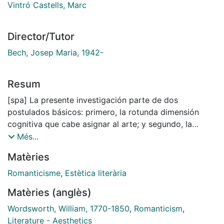
Vintró Castells, Marc
Director/Tutor
Bech, Josep Maria, 1942-
Resum
[spa] La presente investigación parte de dos
postulados básicos: primero, la rotunda dimensión
cognitiva que cabe asignar al arte; y segundo, la
primacía del discurso y la experiencia estéticos frente
Més...
a los modos epistémicos que dislocan conciencia y
Matèries
realidad por medio de múltiples dicotomías. Nuestro
ámbito principal de indagación es la obra del poeta
Romanticisme
,
Estètica literària
romántico William Wordsworth. Haremos especial
Matèries (anglès)
hincapié en su producción desde 1797 hasta 1805, o
sea, el período en que se perfiló el proyecto
Wordsworth, William, 1770-1850
,
Romanticism
,
filosófico-poético cuyo impulso central es inseparable
Literature - Aesthetics