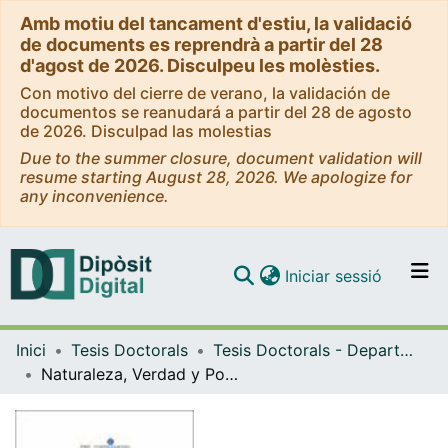
Amb motiu del tancament d'estiu, la validació
de documents es reprendrà a partir del 28
d'agost de 2026. Disculpeu les molèsties.
Con motivo del cierre de verano, la validación de
documentos se reanudará a partir del 28 de agosto
de 2026. Disculpad las molestias
Due to the summer closure, document validation will
resume starting August 28, 2026. We apologize for
any inconvenience.
(current)
Iniciar sessió
Comunitats i col·leccions
Inici
Tesis Doctorals
Tesis Doctorals - Departament - Història de la Filosofia, Estètica i Filosofia de la Cultura
Navega per tot el DD
Naturaleza, Verdad y Poesía en William Wordsworth. La imaginación romántica como fundamento para un modelo estético del conocimiento y del saber.
Com publicar
Contacte