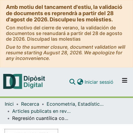
Amb motiu del tancament d'estiu, la validació
de documents es reprendrà a partir del 28
d'agost de 2026. Disculpeu les molèsties.
Con motivo del cierre de verano, la validación de
documentos se reanudará a partir del 28 de agosto
de 2026. Disculpad las molestias
Due to the summer closure, document validation will
resume starting August 28, 2026. We apologize for
any inconvenience.
(current)
Iniciar sessió
Comunitats i col·leccions
Inici
Recerca
Econometria, Estadística i Economia Aplicada
Navega per tot el DD
Articles publicats en revistes (Econometria, Estadística i Economia Aplicada)
Com publicar
Regresión cuantílica como punto de partida en los modelos predictivos para el riesgo
Contacte