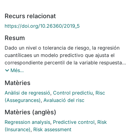
Recurs relacionat
https://doi.org/10.26360/2019_5
Resum
Dado un nivel o tolerancia de riesgo, la regresión
cuantílicaes un modelo predictivo que ajusta el
correspondiente percentil de la variable respuesta
continua. Fijado un determinado valor porcentual, se
Més...
identifica el efectode cada variable predictoraen la
Matèries
distribución acumulada hasta ese nivel de la variable
dependiente. En este artículomostramos cómo puede
Anàlisi de regressió
,
Control predictiu
,
Risc
utilizarse esta metodologíaen el análisis de datos en el
(Assegurances)
,
Avaluació del risc
seguro de automóvil y proponemos una extensión de
Matèries (anglès)
la regresión cuantílica inspirada en la necesidad de
predecir la esperanza de la cola condicional. Para ello
Regression analysis
,
Predictive control
,
Risk
se han desarrollado rutinas específicas en R y se ha
(Insurance)
,
Risk assessment
implementado un procedimiento de remuestreopara la