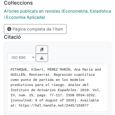
Col·leccions
aproximación de los errores estándar. La principal
conclusión es que este tipo de modelos permite
Articles publicats en revistes (Econometria, Estadística
analizar qué factores inciden en el riesgodeaccidentey
i Economia Aplicada)
pueden ser utilizados para mitigarlo o para valorarlo
Pàgina completa de l'ítem
en el ámbito asegurador.
Citació
PITARQUE, Albert, PÉREZ MARÍN, Ana María and 
GUILLÉN, Montserrat. Regresión cuantílica 
como punto de partida en los modelos 
predictivos para el riesgo. 
Anales del 
Instituto de Actuarios Españoles
. 2019. Vol. 
IV, num. 25, pags. 77-117. ISSN 0534-3232. 
[consulted: 8 of August of 2026]. Available 
at: https://hdl.handle.net/2445/153677