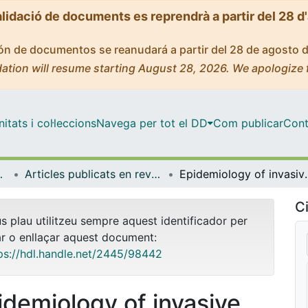
alidació de documents es reprendrà a partir del 28 d
ción de documentos se reanudará a partir del 28 de agosto 
ation will resume starting August 28, 2026. We apologize 
tats i col·leccions
Navega per tot el DD
Com publicar
Cont
Experimental
Articles publicats en revistes (Patologia i Terapèutica Experimental)
Epidemiology of invasive pneumococcal disease in o
Ci
us plau utilitzeu sempre aquest identificador per
ar o enllaçar aquest document:
ps://hdl.handle.net/2445/98442
idemiology of invasive