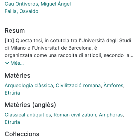
Cau Ontiveros, Miguel Ángel
Failla, Osvaldo
Resum
[ita] Questa tesi, in cotutela tra l'Università degli Studi
di Milano e l'Universitat de Barcelona, è
organizzata come una raccolta di articoli, secondo la
modalità prevista dal corso di Dottorato
Més...
R10 - Agricoltura, Ambiente e Bioenergia
Matèries
dell'Università degli studi di Milano, opzione
prevalentemente utilizzata in ambito scientifico per
Arqueologia clàssica
,
Civilització romana
,
Àmfores
,
favorire la divulgazione dei risultati delle
Etrúria
ricerche condotte dal candidato. Tale modalità, pur
Matèries (anglès)
avendo comportato alcune difficoltà iniziali
dovute a una prassi differente da quanto
Classical antiquities
,
Roman civilization
,
Amphoras
,
precedentemente sperimentato durante il mio
Etruria
percorso accademico e professionale di carattere
Col·leccions
archeologico, ha offerto un'utile occasione