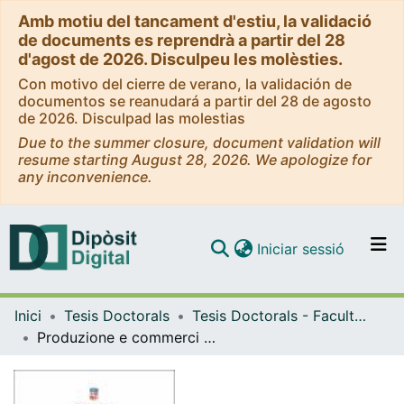
Amb motiu del tancament d'estiu, la validació
de documents es reprendrà a partir del 28
d'agost de 2026. Disculpeu les molèsties.
Con motivo del cierre de verano, la validación de
documentos se reanudará a partir del 28 de agosto
de 2026. Disculpad las molestias
Due to the summer closure, document validation will
resume starting August 28, 2026. We apologize for
any inconvenience.
(current)
Iniciar sessió
Comunitats i col·leccions
Inici
Tesis Doctorals
Tesis Doctorals - Facultat - Geografia i Història
Navega per tot el DD
Produzione e commerci delle anfore Dressel 1 tra Etruria meridionale e Roma
Com publicar
Contacte