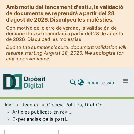
Amb motiu del tancament d'estiu, la validació
de documents es reprendrà a partir del 28
d'agost de 2026. Disculpeu les molèsties.
Con motivo del cierre de verano, la validación de
documentos se reanudará a partir del 28 de agosto
de 2026. Disculpad las molestias
Due to the summer closure, document validation will
resume starting August 28, 2026. We apologize for
any inconvenience.
(current)
Iniciar sessió
Comunitats i col·leccions
Inici
Recerca
Ciència Política, Dret Constitucional i Filosofia del Dret
Navega per tot el DD
Articles publicats en revistes (Ciència Política, Dret Constitucional i Filosofia del Dret)
Com publicar
Experiencias de la participación militar española en misiones internacionales (2000-2012)
Contacte