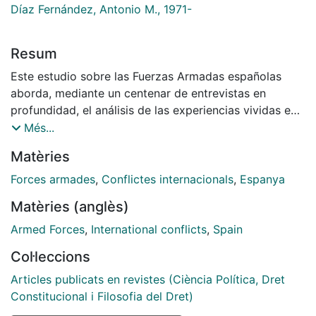
Díaz Fernández, Antonio M., 1971-
Resum
Este estudio sobre las Fuerzas Armadas españolas
aborda, mediante un centenar de entrevistas en
profundidad, el análisis de las experiencias vividas en
operaciones internacionales. Con ello se ha analizado
Més...
el contacto con otros actores, su acomodo y
Matèries
comprensión de las normas de enfrentamiento, sus
motivaciones, impresiones y experiencias, los
Forces armades
,
Conflictes internacionals
,
Espanya
rendimientos personales y grupales, el grado de
Matèries (anglès)
cumplimiento de los objetivos de la misión y los
problemas familiares y psicológicos que puedan haber
Armed Forces
,
International conflicts
,
Spain
generado la participación en una misión de este tipo.
Col·leccions
El resultado de este estudio de caso se integra en un
estudio internacional comparado denominado Lessons
Articles publicats en revistes (Ciència Política, Dret
Learned on Asymmmetric Warfare y auspiciado por el
Constitucional i Filosofia del Dret)
RC nº1 de ISA y el Working Group Military Profession