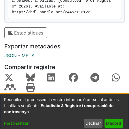
Cruelment creatius.
 [consulted: 9 of August 
of 2026]. Available at: 
https://hdl.handle.net/2445/113122
Estadístiques
Exportar metadades
JSON
-
METS
Compartir registre
Recopilem i processem la vostra informació personal amb les
finalitats següents:
Estadístic & Registre i recuperació de
Coordinació:
CRAI UB
Avís legal
Metadades
subjectes a:
contrasenya
Configuració
Política de
Acord
Personalitzar
Declinar
D'acord
de cookies
privadesa
d'usuari
final