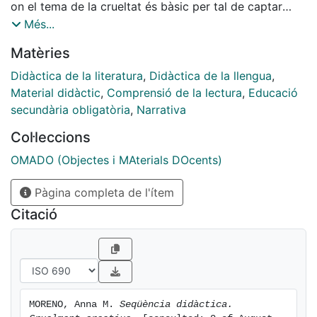
on el tema de la crueltat és bàsic per tal de captar
l’atenció del lector i sorprendre’l. Es parteix de
Més...
l’enfocament comunicatiu i proposem un treball que
Matèries
integra la comprensió del text i un seguit de tasques
que afavoreixen les estratègies lectores i d’escriptura,
Didàctica de la literatura
,
Didàctica de la llengua
,
així com el treball multimodal.
Material didàctic
,
Comprensió de la lectura
,
Educació
secundària obligatòria
,
Narrativa
Col·leccions
OMADO (Objectes i MAterials DOcents)
Pàgina completa de l'ítem
Citació
MORENO, Anna M. 
Seqüència didàctica. 