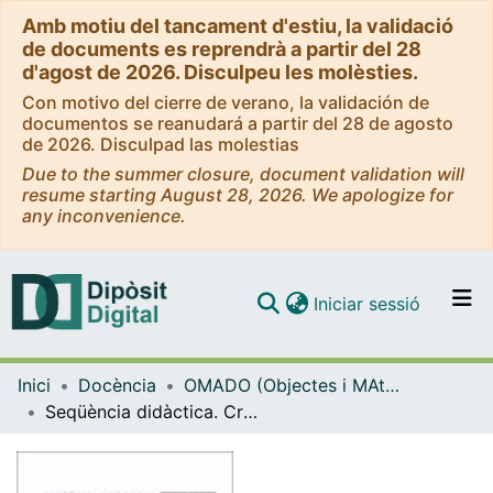
Amb motiu del tancament d'estiu, la validació
de documents es reprendrà a partir del 28
d'agost de 2026. Disculpeu les molèsties.
Con motivo del cierre de verano, la validación de
documentos se reanudará a partir del 28 de agosto
de 2026. Disculpad las molestias
Due to the summer closure, document validation will
resume starting August 28, 2026. We apologize for
any inconvenience.
(current)
Iniciar sessió
Comunitats i col·leccions
Inici
Docència
OMADO (Objectes i MAterials DOcents)
Navega per tot el DD
Seqüència didàctica. Cruelment creatius
Com publicar
Contacte