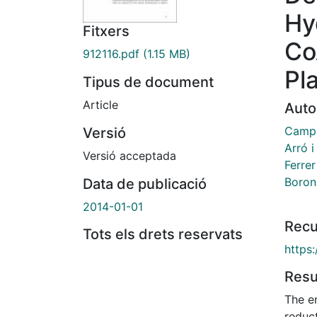
Hy
Fitxers
Co
912116.pdf
(1.15 MB)
Pl
Tipus de document
Article
Auto
Campo
Versió
Arró i
Versió acceptada
Ferrer
Boron
Data de publicació
2014-01-01
Recu
Tots els drets reservats
https
Res
The e
reduc