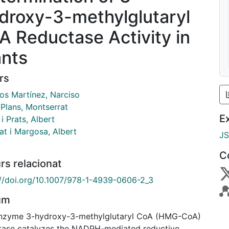
droxy-3-methylglutaryl
A Reductase Activity in
ants
rs
s Martínez, Narciso
 Plans, Montserrat
E
 i Prats, Albert
at i Margosa, Albert
J
C
rs relacionat
://doi.org/10.1007/978-1-4939-0606-2_3
um
nzyme 3-hydroxy-3-methylglutaryl CoA (HMG-CoA)
tase catalyzes the NADPH-mediated reductive