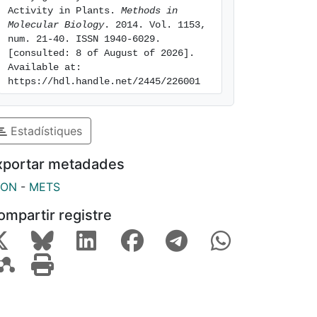
Activity in Plants. 
Methods in 
Molecular Biology
. 2014. Vol. 1153, 
num. 21-40. ISSN 1940-6029. 
[consulted: 8 of August of 2026]. 
Available at: 
https://hdl.handle.net/2445/226001
Estadístiques
xportar metadades
SON
-
METS
ompartir registre