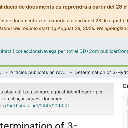
alidació de documents es reprendrà a partir del 28 d
ción de documentos se reanudará a partir del 28 de agosto 
ation will resume starting August 28, 2026. We apologize 
tats i col·leccions
Navega per tot el DD
Com publicar
Cont
a Molecular
Articles publicats en revistes (Bioquímica i Biomedicina Molecular)
Ci
us plau utilitzeu sempre aquest identificador per
ar o enllaçar aquest document:
ps://hdl.handle.net/2445/226001
termination of 3-