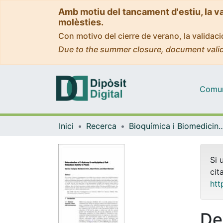
Amb motiu del tancament d'estiu, la v
molèsties.
Con motivo del cierre de verano, la valida
Due to the summer closure, document valid
Comuni
Inici
Recerca
Bioquímica i Biomedicin
Si 
cit
htt
De