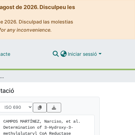
'agost de 2026. Disculpeu les
de 2026. Disculpad las molestias
for any inconvenience.
acte
Iniciar sessió
Determination of 3-Hydroxy-3-methylglutaryl CoA Reductase Activity in Plants
tació
CAMPOS MARTÍNEZ, Narciso, et al. 
Determination of 3-Hydroxy-3-
methylglutaryl CoA Reductase 