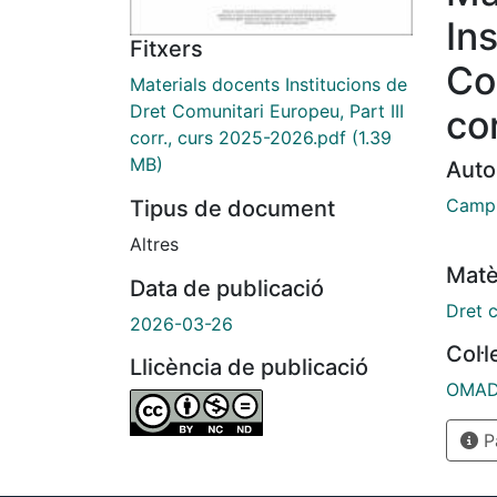
In
Fitxers
Co
Materials docents Institucions de
Dret Comunitari Europeu, Part III
co
corr., curs 2025-2026.pdf
(1.39
MB)
Auto
Campi
Tipus de document
Altres
Matè
Data de publicació
Dret 
2026-03-26
Col·
Llicència de publicació
OMADO
Pà