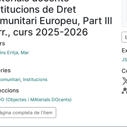
stitucions de Dret
munitari Europeu, Part III
rr., curs 2025-2026
rs
E
ns Eritja, Mar
J
ries
C
comunitari
,
Institucions
leccions
 (Objectes i MAterials DOcents)
gina completa de l'ítem