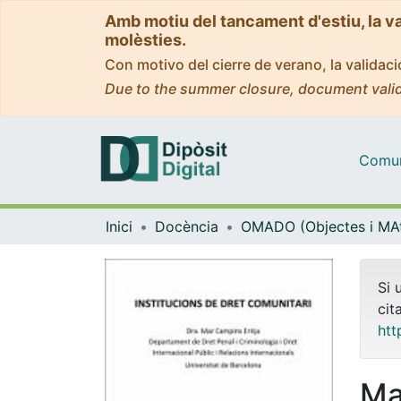
Amb motiu del tancament d'estiu, la v
molèsties.
Con motivo del cierre de verano, la valida
Due to the summer closure, document valid
Comuni
Inici
Docència
Si 
cit
htt
Ma