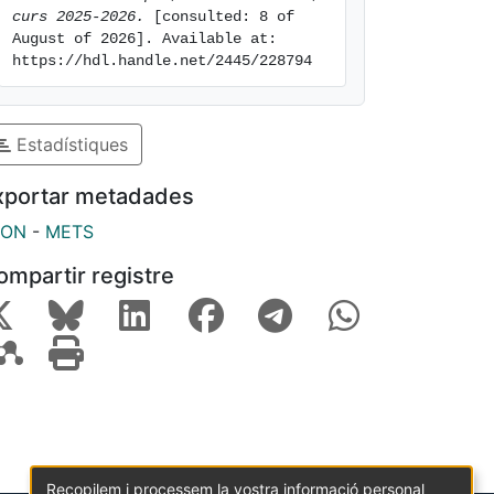
curs 2025-2026.
 [consulted: 8 of 
August of 2026]. Available at: 
https://hdl.handle.net/2445/228794
Estadístiques
xportar metadades
SON
-
METS
ompartir registre
Recopilem i processem la vostra informació personal