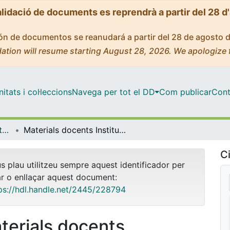
alidació de documents es reprendrà a partir del 28 d
ción de documentos se reanudará a partir del 28 de agosto 
ation will resume starting August 28, 2026. We apologize 
tats i col·leccions
Navega per tot el DD
Com publicar
Cont
OMADO (Objectes i MAterials DOcents)
Materials docents Institucions de Dret Comunitari Europeu, Part III corr., curs 2025-2026
Ci
us plau utilitzeu sempre aquest identificador per
ar o enllaçar aquest document:
ps://hdl.handle.net/2445/228794
terials docents