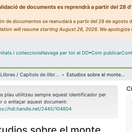
alidació de documents es reprendrà a partir del 28 d
ción de documentos se reanudará a partir del 28 de agosto 
ation will resume starting August 28, 2026. We apologize 
tats i col·leccions
Navega per tot el DD
Com publicar
Cont
Llibres / Capítols de llibre (Història i Arqueologia)
Estudios sobre el monte Testaccio : Roma VI
Ci
us plau utilitzeu sempre aquest identificador per
ar o enllaçar aquest document:
ps://hdl.handle.net/2445/104804
tudios sobre el monte