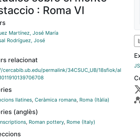
staccio : Roma VI
rs
uez Martínez, José María
al Rodríguez, José
E
rs relacionat
J
://cercabib.ub.edu/permalink/34CSUC_UB/18sfiok/al
1011910139706708
C
ries
pcions llatines
,
Ceràmica romana
,
Roma (Itàlia)
ries (anglès)
inscriptions
,
Roman pottery
,
Rome (Italy)
leccions