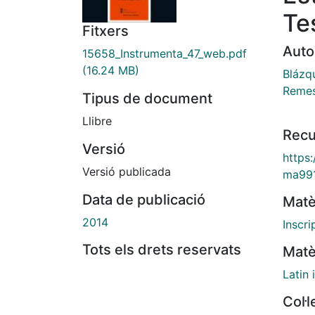
Te
Fitxers
Auto
15658_Instrumenta_47_web.pdf
(16.24 MB)
Blázq
Remes
Tipus de document
Llibre
Recu
Versió
https
Versió publicada
ma99
Data de publicació
Matè
2014
Inscri
Tots els drets reservats
Matè
Latin 
Col·