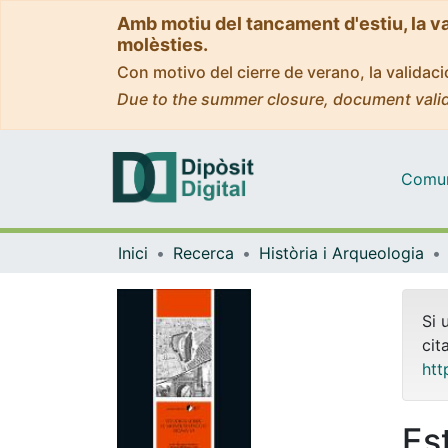
Amb motiu del tancament d'estiu, la v
molèsties.
Con motivo del cierre de verano, la valida
Due to the summer closure, document valid
Comuni
Inici
Recerca
Història i Arqueologia
Si 
cit
htt
Es