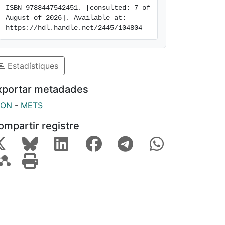
ISBN 9788447542451. [consulted: 7 of 
August of 2026]. Available at: 
https://hdl.handle.net/2445/104804
Estadístiques
xportar metadades
SON
-
METS
ompartir registre