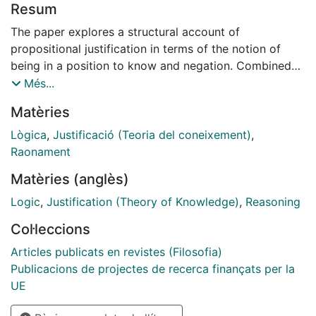
Resum
The paper explores a structural account of
propositional justification in terms of the notion of
being in a position to know and negation. Combined
with a non-normal logic for being in a position to
Més...
know, the account allows for the derivation of
Matèries
plausible principles of justification. The account is
neutral on whether justification is grounded in
Lògica
,
Justificació (Teoria del coneixement)
,
internally individuated mental states, and likewise on
Raonament
whether it is grounded in facts that are already
Matèries (anglès)
accessible by introspection or reflection alone. To this
extent, it is compatible both with internalism and with
Logic
,
Justification (Theory of Knowledge)
,
Reasoning
externalism about justification. Even so, the account
Col·leccions
allows for the proof of principles that are commonly
conceived to depend on an internalist conception of
Articles publicats en revistes (Filosofia)
justification. The account likewise coheres both with
Publicacions de projectes de recerca finançats per la
epistemic contextualism and with its rejection, and is
UE
compatible both with the knowledge-first approach