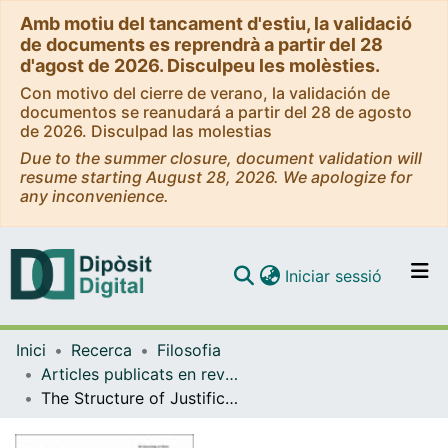
Amb motiu del tancament d'estiu, la validació
de documents es reprendrà a partir del 28
d'agost de 2026. Disculpeu les molèsties.
Con motivo del cierre de verano, la validación de
documentos se reanudará a partir del 28 de agosto
de 2026. Disculpad las molestias
Due to the summer closure, document validation will
resume starting August 28, 2026. We apologize for
any inconvenience.
(current)
Iniciar sessió
Comunitats i col·leccions
Inici
Recerca
Filosofia
Navega per tot el DD
Articles publicats en revistes (Filosofia)
Com publicar
The Structure of Justification
Contacte