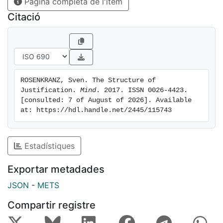
Pàgina completa de l'ítem
and with its rejection. Despite its neutrality on these
issues, the account makes propositional justification
Citació
luminous and so is controversial. However, it proves
quite resilient in the light of recent anti-luminosity
arguments.
ROSENKRANZ, Sven. The Structure of 
Justification. 
Mind
. 2017. ISSN 0026-4423. 
[consulted: 7 of August of 2026]. Available 
at: https://hdl.handle.net/2445/115743
Estadístiques
Exportar metadades
JSON
-
METS
Compartir registre