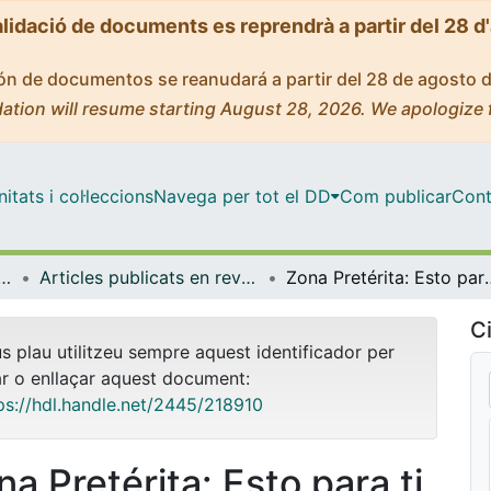
alidació de documents es reprendrà a partir del 28 d
ción de documentos se reanudará a partir del 28 de agosto 
ation will resume starting August 28, 2026. We apologize 
tats i col·leccions
Navega per tot el DD
Com publicar
Cont
i Història de l'Educació
Articles publicats en revistes (Teoria i Història de l'Educació)
Zona Pretérita: Est
Ci
us plau utilitzeu sempre aquest identificador per
ar o enllaçar aquest document:
ps://hdl.handle.net/2445/218910
a Pretérita: Esto para ti,