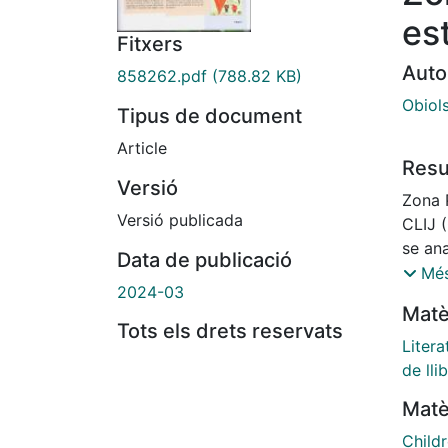
es
Fitxers
Auto
858262.pdf
(788.82 KB)
Obiols
Tipus de document
Article
Res
Versió
Zona 
Versió publicada
CLIJ (
se ana
Data de publicació
este c
Més
2024-03
protag
Matè
Tots els drets reservats
Litera
de lli
Matè
Childr