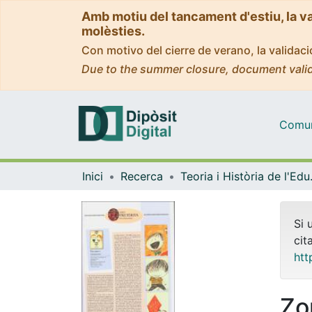
Amb motiu del tancament d'estiu, la v
molèsties.
Con motivo del cierre de verano, la valida
Due to the summer closure, document valid
Comuni
Inici
Recerca
Teoria 
Si 
cit
htt
Zon