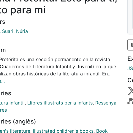
to para mi
rs
 Suari, Núria
um
E
Pretérita es una sección permanente en la revista
Cuadernos de Literatura Infantil y Juvenil) en la que
J
lizan obras históricas de la literatura infantil. En
C
aso, la primera publicación de la sección, el cuento
...
onista es Esto es para ti, esto es para mi (1960).
ries
tura infantil
,
Llibres il·lustrats per a infants
,
Ressenya
bres
ries (anglès)
en's literature
,
Illustrated children's books
,
Book