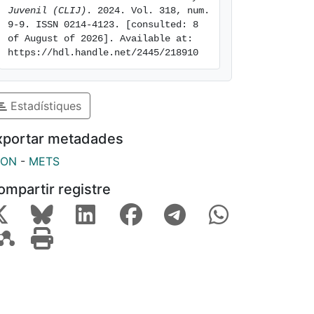
Juvenil (CLIJ)
. 2024. Vol. 318, num. 
9-9. ISSN 0214-4123. [consulted: 8 
of August of 2026]. Available at: 
https://hdl.handle.net/2445/218910
Estadístiques
xportar metadades
SON
-
METS
ompartir registre