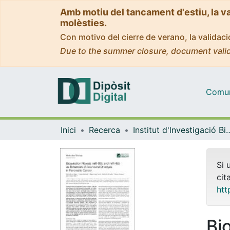
Amb motiu del tancament d'estiu, la v
molèsties.
Con motivo del cierre de verano, la valida
Due to the summer closure, document valid
Comuni
Inici
Recerca
Institut d'lnvestigació Biomèdica 
Si 
cit
htt
Bi