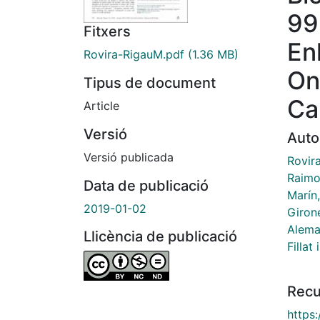
99
Fitxers
En
Rovira-RigauM.pdf
(1.36 MB)
On
Tipus de document
Ca
Article
Versió
Auto
Versió publicada
Rovira
Raimon
Data de publicació
Marín
2019-01-02
Girone
Alema
Llicència de publicació
Fillat
Recu
https: