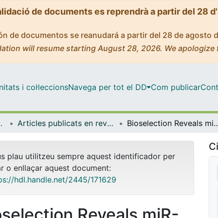
alidació de documents es reprendrà a partir del 28 d
ción de documentos se reanudará a partir del 28 de agosto 
ation will resume starting August 28, 2026. We apologize 
tats i col·leccions
Navega per tot el DD
Com publicar
Cont
de Bellvitge (IDIBELL)
Articles publicats en revistes (Institut d'lnvestigació Biomèdica de Bellvitge (IDIBELL))
Bioselection Reveals miR-99b and miR-485 as Enhancers of Adenoviral
Ci
us plau utilitzeu sempre aquest identificador per
ar o enllaçar aquest document:
ps://hdl.handle.net/2445/171629
oselection Reveals miR-