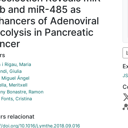
b and miR-485 as
hancers of Adenoviral
colysis in Pancreatic
ncer
rs
 i Rigau, Maria
E
di, Giulia
J
, Miguel Ángel
lla, Meritxell
C
ny Bonastre, Ramon
 i Fonts, Cristina
rs relacionat
//doi.org/10.1016/j.ymthe.2018.09.016