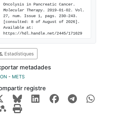
Oncolysis in Pancreatic Cancer. 
Molecular Therapy
. 2019-01-02. Vol. 
27, num. Issue 1, pags. 230-243. 
[consulted: 8 of August of 2026]. 
Available at: 
https://hdl.handle.net/2445/171629
Estadístiques
xportar metadades
SON
-
METS
ompartir registre