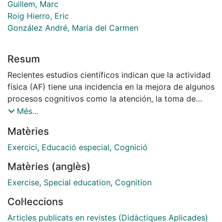
Guillem, Marc
Roig Hierro, Eric
González André, Maria del Carmen
Resum
Recientes estudios científicos indican que la actividad
física (AF) tiene una incidencia en la mejora de algunos
procesos cognitivos como la atención, la toma de
decisiones, la memoria y el cálculo, entre otros. A
Més...
partir de este hilo, la presente comunicación expone
Matèries
una de las líneas de trabajo del grupo MCIE
(Motricidad, cognición, infancia y escuela) de la
Exercici
,
Educació especial
,
Cognició
Universidad de Barcelona, que es la siguiente: “El
Matèries (anglès)
papel de la AF en la mejora de los procesos
cognitivos”. Para presentarla explicamos la experiencia
Exercise
,
Special education
,
Cognition
que estamos realizando en el centro de desarrollo
Col·leccions
integral de Albatros (México), en la cual aplicamos la
línea de trabajo en un contexto de educación especial
Articles publicats en revistes (Didàctiques Aplicades)