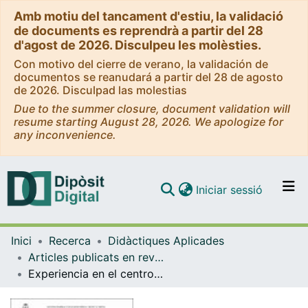
Amb motiu del tancament d'estiu, la validació
de documents es reprendrà a partir del 28
d'agost de 2026. Disculpeu les molèsties.
Con motivo del cierre de verano, la validación de
documentos se reanudará a partir del 28 de agosto
de 2026. Disculpad las molestias
Due to the summer closure, document validation will
resume starting August 28, 2026. We apologize for
any inconvenience.
(current)
Iniciar sessió
Comunitats i col·leccions
Inici
Recerca
Didàctiques Aplicades
Navega per tot el DD
Articles publicats en revistes (Didàctiques Aplicades)
Com publicar
Experiencia en el centro de educación especial de Albatros: Bases para incidir en los procesos cognitivos mediante la práctica de Actividad Física.
Contacte