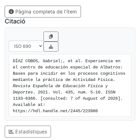
y para alumnos con limitaciones por afectaciones
Pàgina completa de l'ítem
motrices y/o cognitivas. El reto es dotar al
profesorado de herramientas, estrategias y materiales
Citació
para el diseño y seguimiento de intervenciones
mediante sesiones de AF orientadas a la consecución
de mejoras cognitivas y motrices en el alumnado. Por
ello se realizan sesiones de formación y se mu-estran
fichas de buenas prácticas, a fin de que los y las
DÍAZ COBOS, Gabriel;, et al. Experiencia en 
docentes se sientan un poco más seguros de realizar
el centro de educación especial de Albatros: 
las actividades propuestas. Cada una de estas
Bases para incidir en los procesos cognitivos 
prácticas incorporan retos motrices y cognitivos que
mediante la práctica de Actividad Física. 
Revista Española de Educación Física y 
los alumnos deben realizar de manera simultánea.
Deportes
. 2021. Vol. 435, num. 5-10. ISSN 
Durante el curso 2020/2021 se está llevando a cabo la
1133-6366. [consulted: 7 of August of 2026]. 
intervención y, a partir de las conclusiones cualitativas
Available at: 
que se obtienen, presentamos el diseño de un de una
https://hdl.handle.net/2445/223986
investigación con evaluaciones neu-ropsicológicas.
Estadístiques