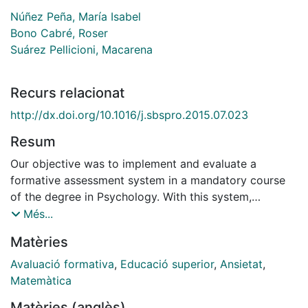
Núñez Peña, María Isabel
Bono Cabré, Roser
Suárez Pellicioni, Macarena
Recurs relacionat
http://dx.doi.org/10.1016/j.sbspro.2015.07.023
Resum
Our objective was to implement and evaluate a
formative assessment system in a mandatory course
of the degree in Psychology. With this system,
students received feedback from the tests they
Més...
performed. We found a positive correlation between
Matèries
feedback classes' attendance and students' grades.
The correlation between math anxiety and course's
Avaluació formativa
,
Educació superior
,
Ansietat
,
performance was not significant, suggesting that
Matemàtica
feedback could have helped to reduce the negative
Matèries (anglès)