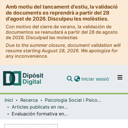
Amb motiu del tancament d'estiu, la validació
de documents es reprendrà a partir del 28
d'agost de 2026. Disculpeu les molèsties.
Con motivo del cierre de verano, la validación de
documentos se reanudará a partir del 28 de agosto
de 2026. Disculpad las molestias
Due to the summer closure, document validation will
resume starting August 28, 2026. We apologize for
any inconvenience.
(current)
Iniciar sessió
Comunitats i col·leccions
Inici
Recerca
Psicologia Social i Psicologia Quantitativa
Navega per tot el DD
Articles publicats en revistes (Psicologia Social i Psicologia Quantitativa)
Com publicar
Evaluación formativa en Educación Superior: Impacto en estudiantes con ansiedad a las matemáticas
Contacte