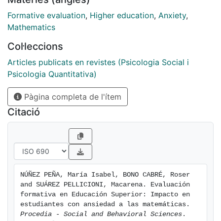
impact of math anxiety on performance
Formative evaluation
,
Higher education
,
Anxiety
,
Mathematics
Col·leccions
Articles publicats en revistes (Psicologia Social i
Psicologia Quantitativa)
Pàgina completa de l'ítem
Citació
NÚÑEZ PEÑA, María Isabel, BONO CABRÉ, Roser 
and SUÁREZ PELLICIONI, Macarena. Evaluación 
formativa en Educación Superior: Impacto en 
estudiantes con ansiedad a las matemáticas. 
Procedia - Social and Behavioral Sciences
. 