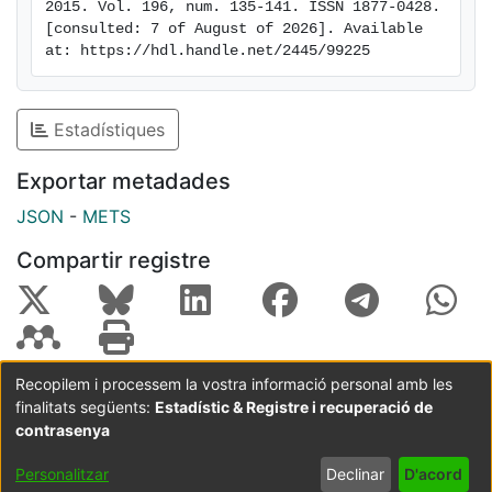
2015. Vol. 196, num. 135-141. ISSN 1877-0428. 
[consulted: 7 of August of 2026]. Available 
at: https://hdl.handle.net/2445/99225
Estadístiques
Exportar metadades
JSON
-
METS
Compartir registre
Recopilem i processem la vostra informació personal amb les
finalitats següents:
Estadístic & Registre i recuperació de
Coordinació:
CRAI UB
Avís legal
Metadades
subjectes a:
contrasenya
Configuració
Política de
Acord
Personalitzar
Declinar
D'acord
de cookies
privadesa
d'usuari