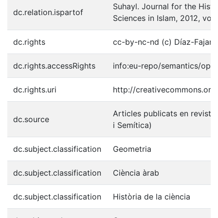
Suhayl. Journal for the Hist
dc.relation.ispartof
Sciences in Islam, 2012, vol. 
dc.rights
cc-by-nc-nd (c) Díaz-Fajard
dc.rights.accessRights
info:eu-repo/semantics/ope
dc.rights.uri
http://creativecommons.org/
Articles publicats en reviste
dc.source
i Semítica)
dc.subject.classification
Geometria
dc.subject.classification
Ciència àrab
dc.subject.classification
Història de la ciència