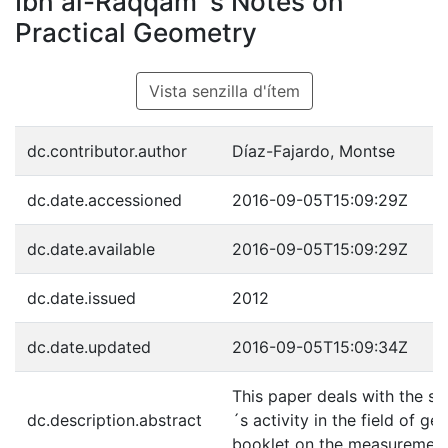
Ibn al-Raqqam´s Notes on
Practical Geometry
Vista senzilla d'ítem
dc.contributor.author
Díaz-Fajardo, Montse
dc.date.accessioned
2016-09-05T15:09:29Z
dc.date.available
2016-09-05T15:09:29Z
dc.date.issued
2012
dc.date.updated
2016-09-05T15:09:34Z
This paper deals with the s
dc.description.abstract
´s activity in the field of g
booklet on the measurement