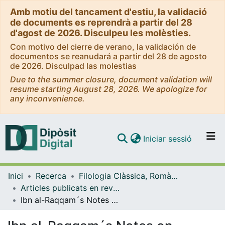
Amb motiu del tancament d'estiu, la validació
de documents es reprendrà a partir del 28
d'agost de 2026. Disculpeu les molèsties.
Con motivo del cierre de verano, la validación de
documentos se reanudará a partir del 28 de agosto
de 2026. Disculpad las molestias
Due to the summer closure, document validation will
resume starting August 28, 2026. We apologize for
any inconvenience.
(current)
Iniciar sessió
Comunitats i col·leccions
Inici
Recerca
Filologia Clàssica, Romànica i Semítica
Navega per tot el DD
Articles publicats en revistes (Filologia Clàssica, Romànica i Semítica)
Com publicar
Ibn al-Raqqam´s Notes on Practical Geometry
Contacte