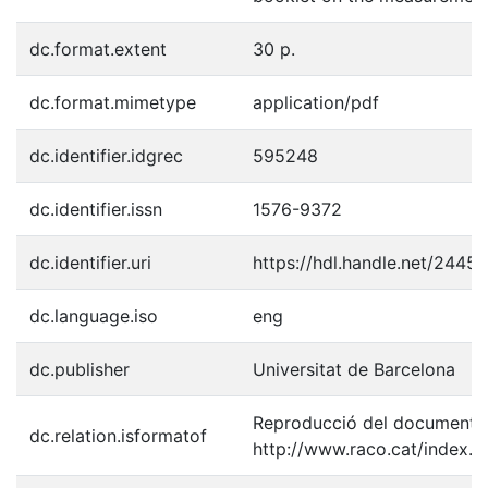
dc.format.extent
30 p.
dc.format.mimetype
application/pdf
dc.identifier.idgrec
595248
dc.identifier.issn
1576-9372
dc.identifier.uri
https://hdl.handle.net/2445
dc.language.iso
eng
dc.publisher
Universitat de Barcelona
Reproducció del document p
dc.relation.isformatof
http://www.raco.cat/index.p