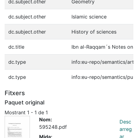
dc.subject.other
Geometry
dc.subject.other
Islamic science
dc.subject.other
History of sciences
dc.title
Ibn al-Raqqam´s Notes on P
dc.type
info:eu-repo/semantics/artic
dc.type
info:eu-repo/semantics/publ
Fitxers
Paquet original
Mostrant
1 - 1 de 1
Nom:
Desc
595248.pdf
arreg
ar
Mida: