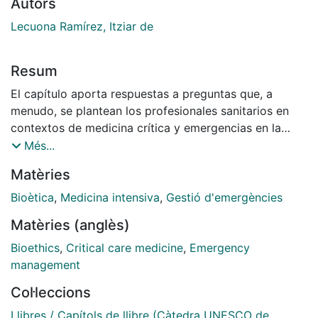
Autors
Lecuona Ramírez, Itziar de
Resum
El capítulo aporta respuestas a preguntas que, a
menudo, se plantean los profesionales sanitarios en
contextos de medicina crítica y emergencias en la
toma de decisiones desde la perspectiva ética. Se
Més...
trata de contribuir a la identificación de las pautas
Matèries
éticas, jurídicas y deontológicas para que sirvan como
herramientas que permitan ayudar a resolver
Bioètica
,
Medicina intensiva
,
Gestió d'emergències
situaciones que habitualmente generan conflictos en la
Matèries (anglès)
práctica asistencial.
Bioethics
,
Critical care medicine
,
Emergency
management
Col·leccions
Llibres / Capítols de llibre (Càtedra UNESCO de