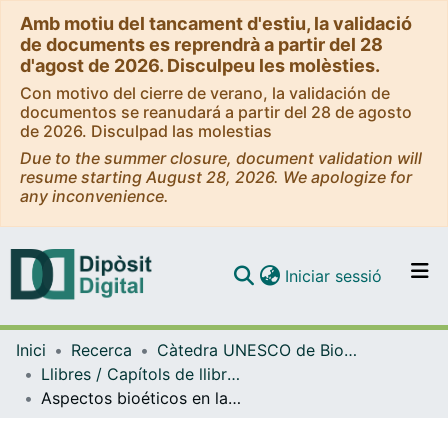
Amb motiu del tancament d'estiu, la validació
de documents es reprendrà a partir del 28
d'agost de 2026. Disculpeu les molèsties.
Con motivo del cierre de verano, la validación de
documentos se reanudará a partir del 28 de agosto
de 2026. Disculpad las molestias
Due to the summer closure, document validation will
resume starting August 28, 2026. We apologize for
any inconvenience.
(current)
Iniciar sessió
Comunitats i col·leccions
Inici
Recerca
Càtedra UNESCO de Bioètica de la UB - Bioètica Dret i Societat
Navega per tot el DD
Llibres / Capítols de llibre (Càtedra UNESCO de Bioètica UB)
Com publicar
Aspectos bioéticos en la atención al enfermo crítico y emergencias
Contacte