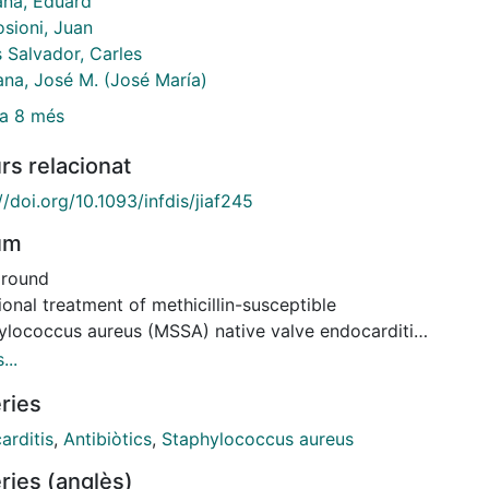
ana, Eduard
sioni, Juan
 Salvador, Carles
ana, José M. (José María)
a 8 més
rs relacionat
//doi.org/10.1093/infdis/jiaf245
um
round
ional treatment of methicillin-susceptible
ylococcus aureus (MSSA) native valve endocarditis
ed on cloxacillin/cefazolin monotherapy. Antibiotics
...
igh activity against MSSA, such as ceftaroline and
ries
mycin, have been marketed for years, but there are
nical trials evaluating them as monotherapy or
arditis
,
Antibiòtics
,
Staphylococcus aureus
nation therapy in patients with MSSA endocarditis.
ries (anglès)
bjective of this study was to compare the efficacy