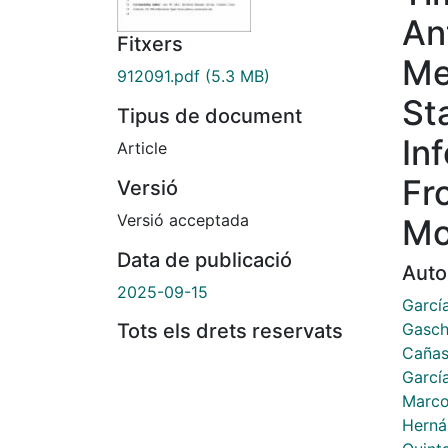
An
Fitxers
Me
912091.pdf
(5.3 MB)
St
Tipus de document
In
Article
Fr
Versió
Versió acceptada
Mo
Data de publicació
Auto
2025-09-15
García
Gasch,
Tots els drets reservats
Cañas
Garcí
Marco
Herná