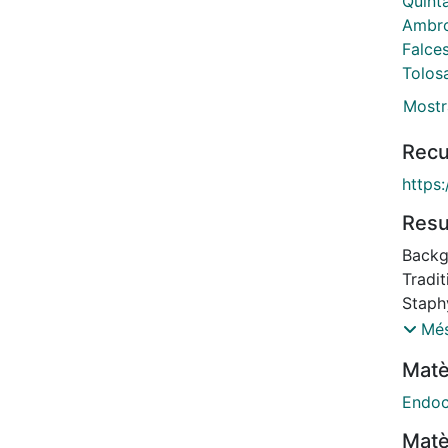
Quint
Ambro
Falces
Tolos
Mostr
Recu
https:
Res
Backg
Tradit
Staph
is bas
Més
with h
Matè
dapto
no cli
Endoc
combi
Matè
The o