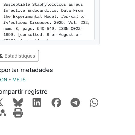
Susceptible Staphylococcus aureus 
Infective Endocarditis: Data From 
the Experimental Model. 
Journal of 
Infectious Diseases
. 2025. Vol. 232, 
num. 3, pags. 540-549. ISSN 0022-
1899. [consulted: 8 of August of 
2026]. Available at: 
https://hdl.handle.net/2445/227984
Estadístiques
xportar metadades
SON
-
METS
ompartir registre