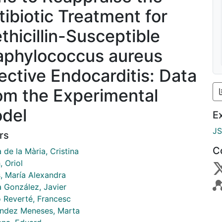
tibiotic Treatment for
thicillin-Susceptible
aphylococcus aureus
fective Endocarditis: Data
om the Experimental
del
E
J
rs
C
 de la Mària, Cristina
 Oriol
, María Alexandra
a González, Javier
 Reverté, Francesc
ndez Meneses, Marta