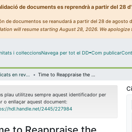
alidació de documents es reprendrà a partir del 28 d
ción de documentos se reanudará a partir del 28 de agosto 
ation will resume starting August 28, 2026. We apologize 
tats i col·leccions
Navega per tot el DD
Com publicar
Cont
Articles publicats en revistes (Medicina)
Time to Reappraise the Antibiotic Treatment for Methicillin-Susceptible Staphylococcus aureus Infective Endocarditis: Data From the Experimental Model
Ci
us plau utilitzeu sempre aquest identificador per
ar o enllaçar aquest document:
ps://hdl.handle.net/2445/227984
me to Reappraise the