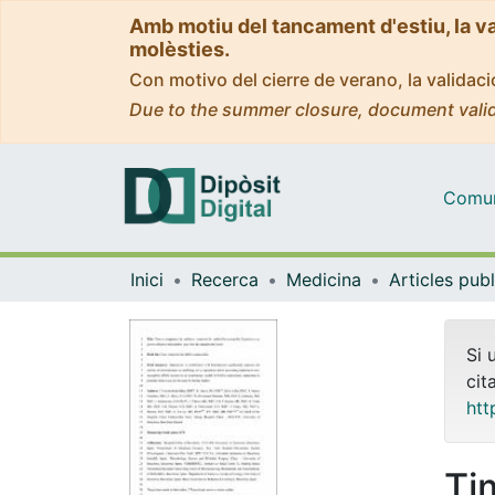
Amb motiu del tancament d'estiu, la v
molèsties.
Con motivo del cierre de verano, la valida
Due to the summer closure, document valid
Comuni
Inici
Recerca
Medicina
Si 
cit
htt
Ti