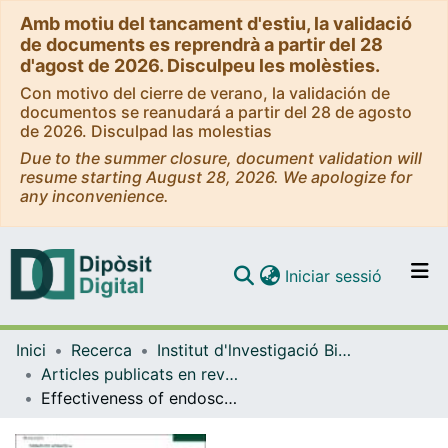
Amb motiu del tancament d'estiu, la validació
de documents es reprendrà a partir del 28
d'agost de 2026. Disculpeu les molèsties.
Con motivo del cierre de verano, la validación de
documentos se reanudará a partir del 28 de agosto
de 2026. Disculpad las molestias
Due to the summer closure, document validation will
resume starting August 28, 2026. We apologize for
any inconvenience.
(current)
Iniciar sessió
Comunitats i col·leccions
Inici
Recerca
Institut d'lnvestigació Biomèdica de Bellvitge (IDIBELL)
Navega per tot el DD
Articles publicats en revistes (Institut d'lnvestigació Biomèdica de Bellvitge (IDIBELL))
Com publicar
Effectiveness of endoscopic ultrasound-guided simple puncture-aspiration (non-stenting) in the management of abdominal collections
Contacte