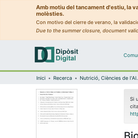
Amb motiu del tancament d'estiu, la v
molèsties.
Con motivo del cierre de verano, la valida
Due to the summer closure, document valid
Comuni
Inici
Recerca
Nutrició, Ciències
Si 
cit
htt
Bi