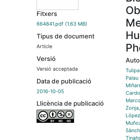
Ob
Fitxers
Me
664841.pdf
(1.63 MB)
Hu
Tipus de document
Ph
Article
Versió
Auto
Versió acceptada
Tulipa
Palau
Data de publicació
Miñar
2016-10-05
Cardo
Marco
Llicència de publicació
Zonja
López
Muñoz
Sànch
Tinaho