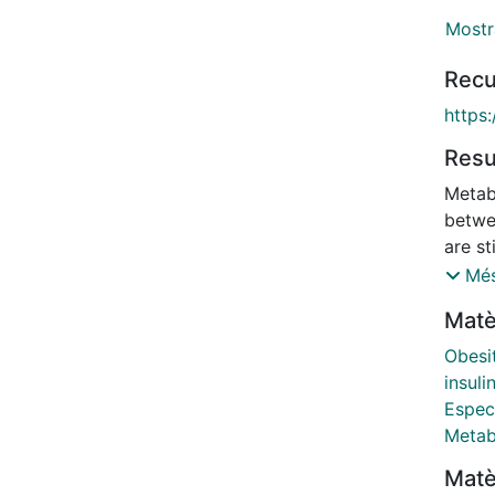
Mostr
Recu
https:
Res
Metab
betwe
are st
sixty-
Més
match
Matè
obese
[predi
Obesi
non-i
insul
MS/MS
Espec
[lyso
Metab
metabo
Matè
lysop