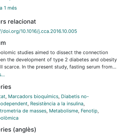
a 1 més
rs relacionat
//doi.org/10.1016/j.cca.2016.10.005
um
olomic studies aimed to dissect the connection
en the development of type 2 diabetes and obesity
ill scarce. In the present study, fasting serum from
four adult individuals classified into four sex-
...
ed groups by their BMI [non-obese versus morbid
ries
] and the increased risk of developing diabetes
abetic insulin resistant state versus non-prediabetic
tat
,
Marcadors bioquímics
,
Diabetis no-
nsulin resistant] was analyzed by LC- and FIA-ESI-
inodependent
,
Resistència a la insulina
,
-driven metabolomic approaches. Altered levels of
trometria de masses
,
Metabolisme
,
Fenotip
,
]glycerophospholipids was the most specific
olòmica
lic trait associated to morbid obesity, particularly
ries (anglès)
hosphatidylcholines acylated with margaric, oleic