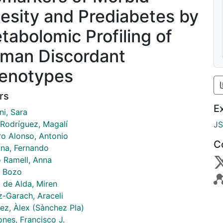
esity and Prediabetes by
tabolomic Profiling of
man Discordant
enotypes
rs
E
ni, Sara
 Rodríguez, Magalí
J
ro Alonso, Antonio
C
na, Fernando
 Ramell, Anna
, Bozo
 de Alda, Miren
-Garach, Araceli
ez, Àlex (Sànchez Pla)
nes, Francisco J.