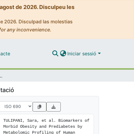
'agost de 2026. Disculpeu les
de 2026. Disculpad las molestias
for any inconvenience.
acte
Iniciar sessió
abetes by Metabolomic Profiling of Human Discordant Phenotypes
tació
TULIPANI, Sara, et al. Biomarkers of 
Morbid Obesity and Prediabetes by 
Metabolomic Profiling of Human 