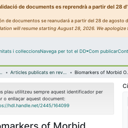
alidació de documents es reprendrà a partir del 28 d
ción de documentos se reanudará a partir del 28 de agosto 
ation will resume starting August 28, 2026. We apologize 
tats i col·leccions
Navega per tot el DD
Com publicar
Cont
 de l'Alimentació i Gastronomia
Articles publicats en revistes (Nutrició, Ciències de l'Alimentació i Gastronomia)
Biomarkers of Morbid Obesity and Predi
Ci
us plau utilitzeu sempre aquest identificador per
ar o enllaçar aquest document:
ps://hdl.handle.net/2445/164099
omarkers of Morbid