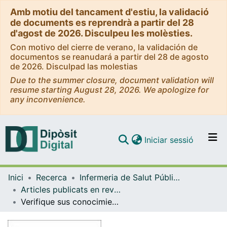
Amb motiu del tancament d'estiu, la validació
de documents es reprendrà a partir del 28
d'agost de 2026. Disculpeu les molèsties.
Con motivo del cierre de verano, la validación de
documentos se reanudará a partir del 28 de agosto
de 2026. Disculpad las molestias
Due to the summer closure, document validation will
resume starting August 28, 2026. We apologize for
any inconvenience.
(current)
Iniciar sessió
Comunitats i col·leccions
Inici
Recerca
Infermeria de Salut Pública, Salut Mental i Maternoinfantil
Navega per tot el DD
Articles publicats en revistes (Infermeria de Salut Pública, Salut mental i Maternoinfantil)
Com publicar
Verifique sus conocimientos sobre las exploraciones complementarias (III)
Contacte