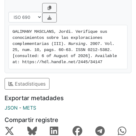
necesidades del paciente durante el proceso
diagnóstico. En nuestro entrenamiento para aprender
a identificar las imágenes es interesante ayudarse de
personas que, como los técnicos especialistas en
GALIMANY MASCLANS, Jordi. Verifique sus 
radiología y los médicos especialistas radiólogos,
conocimientos sobre las exploraciones 
visualizan continuamente exploraciones radiológicas y
complementarias (III). 
Nursing
. 2007. Vol. 
nos pueden ayudar a aplicar los conocimientos y las
25, num. 10, pags. 60-63. ISSN 0212-5382. 
[consulted: 6 of August of 2026]. Available 
pautas de interpretación de imágenes radiológicas que
at: https://hdl.handle.net/2445/34147
exponemos en esta serie.
Estadístiques
Exportar metadades
JSON
-
METS
Compartir registre