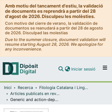
Amb motiu del tancament d'estiu, la validació
de documents es reprendrà a partir del 28
d'agost de 2026. Disculpeu les molèsties.
Con motivo del cierre de verano, la validación de
documentos se reanudará a partir del 28 de agosto
de 2026. Disculpad las molestias
Due to the summer closure, document validation will
resume starting August 28, 2026. We apologize for
any inconvenience.
(current)
Iniciar sessió
Comunitats i col·leccions
Inici
Recerca
Filologia Catalana i Lingüística General
Navega per tot el DD
Articles publicats en revistes (Filologia Catalana i Lingüística General)
Com publicar
Generic and action-dependent abilities in Spanish ‘Be capable’
Contacte