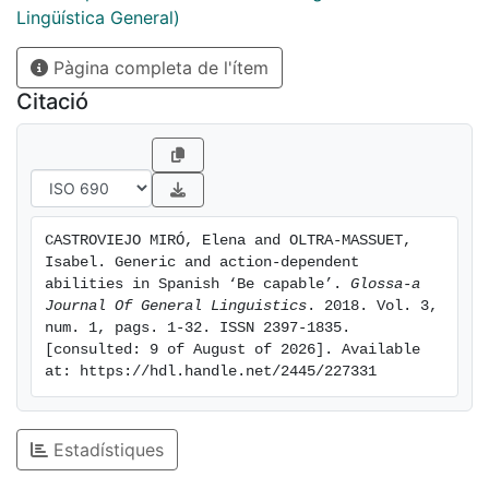
interaction of imperfective aspect and the syntax-
Lingüística General)
semantics of the modal. Thus, we propose that the
Pàgina completa de l'ítem
purely abilitative SC contains an ordering source that
ranks as better worlds those in which the subject
Citació
appeals to her strength of the body, intellect or
character; the accidental reading is the result of
covert movement of the adjective capaz ‘capable’
over the imperfective-bearing copula ser ‘be’, which
triggers a change of ordering source in the modal.
CASTROVIEJO MIRÓ, Elena and OLTRA-MASSUET, 
Isabel. Generic and action-dependent 
abilities in Spanish ‘Be capable’. 
Glossa-a 
Journal Of General Linguistics
. 2018. Vol. 3, 
num. 1, pags. 1-32. ISSN 2397-1835. 
[consulted: 9 of August of 2026]. Available 
at: https://hdl.handle.net/2445/227331
Estadístiques