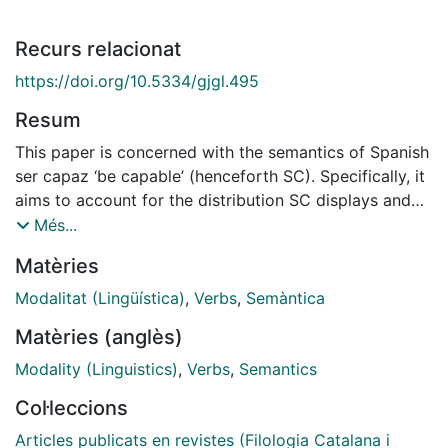
Recurs relacionat
https://doi.org/10.5334/gjgl.495
Resum
This paper is concerned with the semantics of Spanish
ser capaz ‘be capable’ (henceforth SC). Specifically, it
aims to account for the distribution SC displays and
the range of meanings it expresses in the realm of
Més...
abilities, viewed as kinds of dispositions. We put forth
Matèries
the following generalization: Whenever imperfective
aspect interacts with SC, two possible readings arise,
Modalitat (Lingüística)
,
Verbs
,
Semàntica
one that is purely abilitative and another one that
Matèries (anglès)
expresses an accidental or unpredictable state of
affairs. Our claim is that both interpretations derive
Modality (Linguistics)
,
Verbs
,
Semantics
from a circumstantial modal base that includes the
Col·leccions
subject’s inner circumstances, albeit with a different
ordering source that is brought about via the
Articles publicats en revistes (Filologia Catalana i