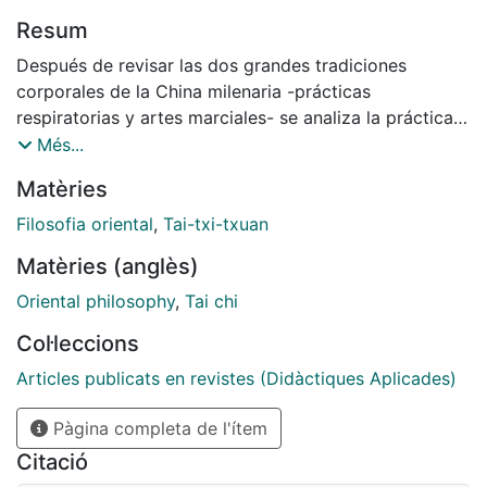
Resum
Después de revisar las dos grandes tradiciones
corporales de la China milenaria -prácticas
respiratorias y artes marciales- se analiza la práctica
del tai chi que, como es sabido, constituye una
Més...
actividad cotidiana en los países orientales. Alrededor
Matèries
de dicha práctica se dan una serie de acciones
corporales, meditativas y respiratorias en consonancia
Filosofia oriental
,
Tai-txi-txuan
con la cosmovisión y valores de la cultura china que
Matèries (anglès)
se caracteriza por su sentido global y unitario. Por
último, los autores formulan una serie de
Oriental philosophy
,
Tai chi
consideraciones con la intención de incorporar su
Col·leccions
práctica a la educación física en orden a desarrollar
una conciencia corporal abierta -más allá de las
Articles publicats en revistes (Didàctiques Aplicades)
técnicas- a valores espirituales.
Pàgina completa de l'ítem
Citació