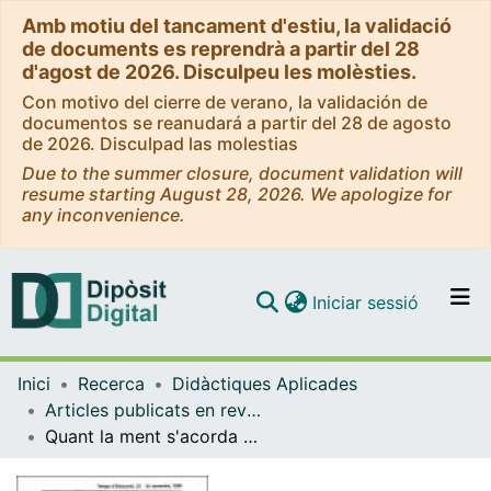
Amb motiu del tancament d'estiu, la validació
de documents es reprendrà a partir del 28
d'agost de 2026. Disculpeu les molèsties.
Con motivo del cierre de verano, la validación de
documentos se reanudará a partir del 28 de agosto
de 2026. Disculpad las molestias
Due to the summer closure, document validation will
resume starting August 28, 2026. We apologize for
any inconvenience.
(current)
Iniciar sessió
Comunitats i col·leccions
Inici
Recerca
Didàctiques Aplicades
Navega per tot el DD
Articles publicats en revistes (Didàctiques Aplicades)
Com publicar
Quant la ment s'acorda amb el cos. Moments de plenitut i saviesa en l'art del Taijiquan
Contacte