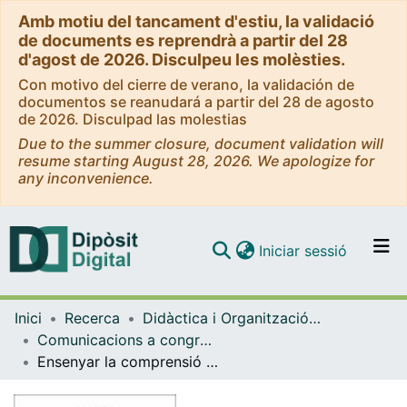
Amb motiu del tancament d'estiu, la validació
de documents es reprendrà a partir del 28
d'agost de 2026. Disculpeu les molèsties.
Con motivo del cierre de verano, la validación de
documentos se reanudará a partir del 28 de agosto
de 2026. Disculpad las molestias
Due to the summer closure, document validation will
resume starting August 28, 2026. We apologize for
any inconvenience.
(current)
Iniciar sessió
Comunitats i col·leccions
Inici
Recerca
Didàctica i Organització Educativa
Navega per tot el DD
Comunicacions a congressos (Didàctica i Organització Educativa)
Com publicar
Ensenyar la comprensió a partir de "Hoy empieza todo" y "Voces inocentes". "Voces inocentes"
Contacte