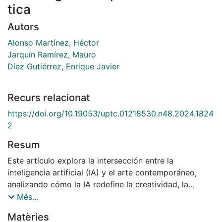
tica
Autors
Alonso Martínez, Héctor
Jarquín Ramírez, Mauro
Díez Gutiérrez, Enrique Javier
Recurs relacionat
https://doi.org/10.19053/uptc.01218530.n48.2024.1824
2
Resum
Este artículo explora la intersección entre la
inteligencia artificial (IA) y el arte contemporáneo,
analizando cómo la IA redefine la creatividad, la
autoría y las dinámicas sociales en la producción
Més...
artística, así como sus implicaciones éticas y
Matèries
estéticas. Se realiza una revisión crítica de la literatura