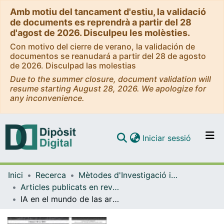
Amb motiu del tancament d'estiu, la validació
de documents es reprendrà a partir del 28
d'agost de 2026. Disculpeu les molèsties.
Con motivo del cierre de verano, la validación de
documentos se reanudará a partir del 28 de agosto
de 2026. Disculpad las molestias
Due to the summer closure, document validation will
resume starting August 28, 2026. We apologize for
any inconvenience.
(current)
Iniciar sessió
Comunitats i col·leccions
Inici
Recerca
Mètodes d'Investigació i Diagnòstic en Educació
Navega per tot el DD
Articles publicats en revistes (Mètodes d'Investigació i Diagnòstic en Educació)
Com publicar
IA en el mundo de las artes: un análisis crítico de las comunidades creativas que trabajan con Machine Learning y los efectos de la tecnología en la producción artística
Contacte