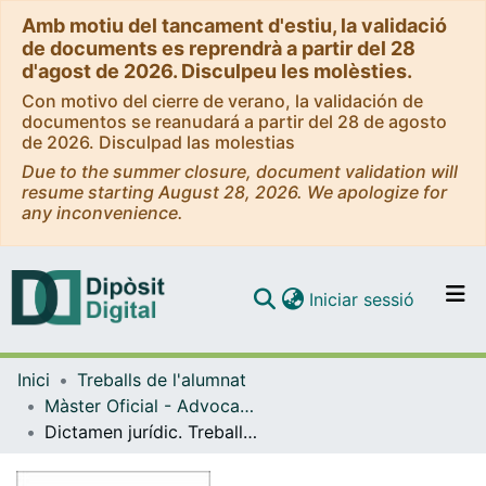
Amb motiu del tancament d'estiu, la validació
de documents es reprendrà a partir del 28
d'agost de 2026. Disculpeu les molèsties.
Con motivo del cierre de verano, la validación de
documentos se reanudará a partir del 28 de agosto
de 2026. Disculpad las molestias
Due to the summer closure, document validation will
resume starting August 28, 2026. We apologize for
any inconvenience.
(current)
Iniciar sessió
Comunitats i col·leccions
Inici
Treballs de l'alumnat
Navega per tot el DD
Màster Oficial - Advocacia
Com publicar
Dictamen jurídic. Treball de final de Màster. Matèria: Dret penal. Delictes contra la propietat i l'ordre socioeconòmic
Contacte