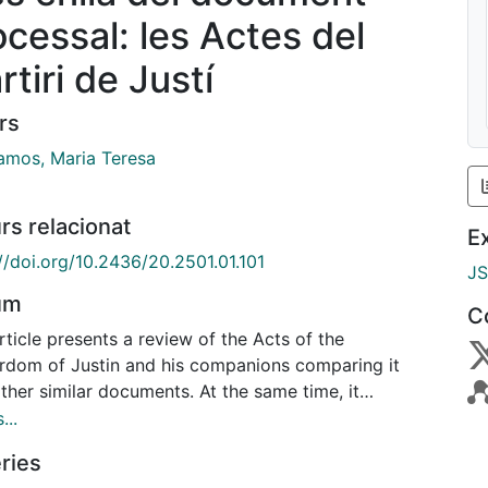
ocessal: les Actes del
tiri de Justí
rs
amos, Maria Teresa
rs relacionat
E
//doi.org/10.2436/20.2501.01.101
J
um
C
rticle presents a review of the Acts of the
rdom of Justin and his companions comparing it
ther similar documents. At the same time, it
lines the coincidences, which are by no means
...
l, between these Acts and the Writings by Justin
ries