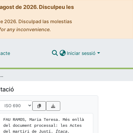
'agost de 2026. Disculpeu les
de 2026. Disculpad las molestias
for any inconvenience.
acte
Iniciar sessió
 del document processal: les Actes del martiri de Justí
tació
FAU RAMOS, Maria Teresa. Més enllà 
del document processal: les Actes 
del martiri de Justí. 
Ítaca. 