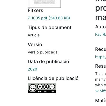
pr
Fitxers
mar
711005.pdf
(243.63 KB)
Auto
Tipus de document
Fau R
Article
Versió
Recu
Versió publicada
https:
Data de publicació
Res
2020
This a
Llicència de publicació
marty
with o
under
Més
casua
Matè