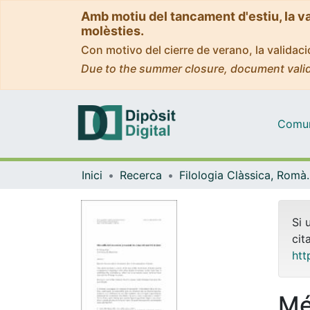
Amb motiu del tancament d'estiu, la v
molèsties.
Con motivo del cierre de verano, la valida
Due to the summer closure, document valid
Comuni
Inici
Recerca
Filologia Clàss
Si 
cit
htt
Mé