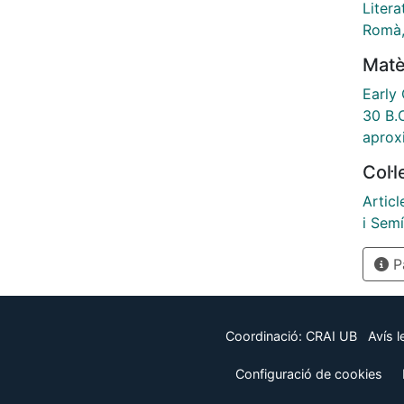
Litera
Romà,
Matè
Early 
30 B.
aprox
Col·
Articl
i Semí
Pà
Coordinació:
CRAI UB
Avís l
Configuració de cookies