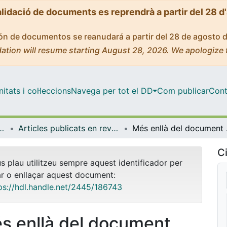
alidació de documents es reprendrà a partir del 28 d
ción de documentos se reanudará a partir del 28 de agosto 
ation will resume starting August 28, 2026. We apologize 
tats i col·leccions
Navega per tot el DD
Com publicar
Cont
ica, Romànica i Semítica
Articles publicats en revistes (Filologia Clàssica, Romànica i Semítica)
Més enllà
Ci
us plau utilitzeu sempre aquest identificador per
ar o enllaçar aquest document:
ps://hdl.handle.net/2445/186743
s enllà del document