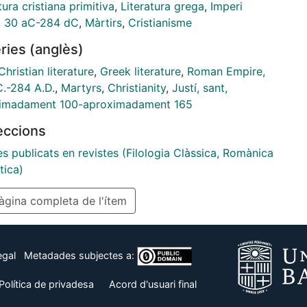
tura cristiana primitiva
,
Literatura grega
,
Imperi
 30 aC-284 dC
,
Màrtirs
,
Cristianisme
ries (anglès)
Christian literature
,
Greek literature
,
Roman Empire,
C.-284 A.D.
,
Martyrs
,
Christianity
,
Justí, sant,
imadament 100-aproximadament 165
leccions
es publicats en revistes (Filologia Clàssica, Romànica
tica)
gina completa de l'ítem
egal
Metadades subjectes a:
Política de privadesa
Acord d'usuari final