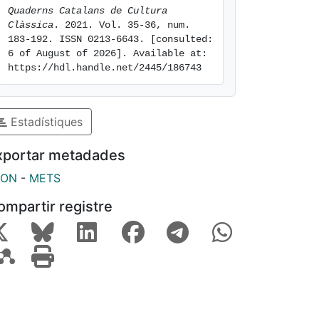
Quaderns Catalans de Cultura 
Clàssica
. 2021. Vol. 35-36, num. 
183-192. ISSN 0213-6643. [consulted: 
6 of August of 2026]. Available at: 
https://hdl.handle.net/2445/186743
Estadístiques
xportar metadades
SON
-
METS
ompartir registre