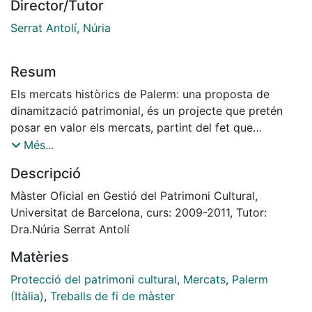
Director/Tutor
Serrat Antolí, Núria
Resum
Els mercats històrics de Palerm: una proposta de
dinamització patrimonial, és un projecte que pretén
posar en valor els mercats, partint del fet que
constitueixen un patrimoni cultural que cal preservar i
Més...
difondre. Per tal d¿assolir aquesta finalitat, el projecte
Descripció
que es definirà més endavant s¿entén com una
proposta paraigües que engloba diferents actuacions
Màster Oficial en Gestió del Patrimoni Cultural,
sota un mateix objectiu final. Així, es constitueix en
Universitat de Barcelona, curs: 2009-2011, Tutor:
realitat com a una eina, un document que planifi ca o
Dra.Núria Serrat Antolí
que pauta el conjunt de les solucions que caldria
Matèries
adoptar en el context en què es vol actuar. D¿aquesta
manera, tot i que aquest sigui un projecte de l¿àmbit
Protecció del patrimoni cultural
,
Mercats
,
Palerm
patrimonial, serà necessari contemplar
(Itàlia)
,
Treballs de fi de màster
la intervenció en àmbits que no ocupen directament el