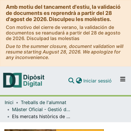
Amb motiu del tancament d'estiu, la validació
de documents es reprendrà a partir del 28
d'agost de 2026. Disculpeu les molèsties.
Con motivo del cierre de verano, la validación de
documentos se reanudará a partir del 28 de agosto
de 2026. Disculpad las molestias
Due to the summer closure, document validation will
resume starting August 28, 2026. We apologize for
any inconvenience.
(current)
Iniciar sessió
Comunitats i col·leccions
Inici
Treballs de l'alumnat
Navega per tot el DD
Màster Oficial - Gestió del Patrimoni Cultural i Museologia
Com publicar
Els mercats històrics de Palerm: una proposta de dinamització patrimonial
Contacte