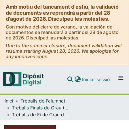
Amb motiu del tancament d'estiu, la validació
de documents es reprendrà a partir del 28
d'agost de 2026. Disculpeu les molèsties.
Con motivo del cierre de verano, la validación de
documentos se reanudará a partir del 28 de agosto
de 2026. Disculpad las molestias
Due to the summer closure, document validation will
resume starting August 28, 2026. We apologize for
any inconvenience.
(current)
Iniciar sessió
Comunitats i col·leccions
Inici
Treballs de l'alumnat
Navega per tot el DD
Treballs Finals de Grau (TFG) - Filosofia
Com publicar
Treballs de Fi de Grau de Filosofia - Grup B4
Contacte