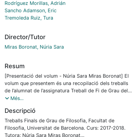
Rodríguez Morillas, Adrián
Sancho Adamson, Eric
Tremoleda Ruiz, Tura
Director/Tutor
Miras Boronat, Núria Sara
Resum
[Presentació del volum - Núria Sara Miras Boronat] El
volum que presentem és una recopilació dels treballs
de l’alumnat de l’assignatura Treball de Fi de Grau del
Grau de Filosofia. Amb aquest volum s’obre també el
Més...
repositori de treballs de l’alumnat del nostre grau i, per
Descripció
tant, la presentació d’aquests textos s’acompanya
d’una gran il·lusió per tots nosaltres.
Treballs Finals de Grau de Filosofia, Facultat de
L’elaboració d’aquests treballs ha comportat mesos de
Filosofia, Universitat de Barcelona. Curs: 2017-2018.
feina per part de l’alumnat. L’assignatura té
Tutora: Núria Sara Miras Boronat