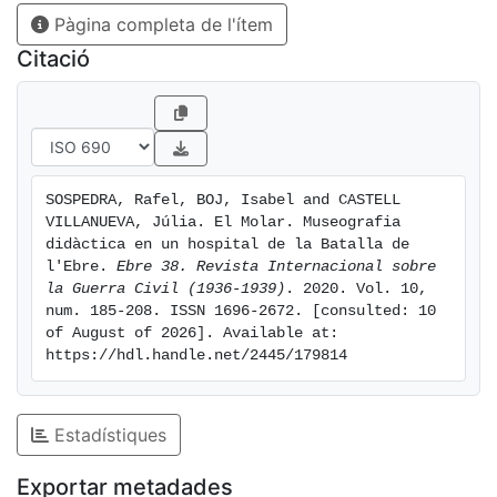
Pàgina completa de l'ítem
amb la utilització d'escenografies didàctiques i
l'exposició d'una extraordinària col·lecció de medicina i
Citació
cirurgia de guerra cedida pel Dr. Jordi i Marina Jara,
com també una rellevant selecció de peces aportades
per la família Mauri. La resultant ha estat un
equipament cultural rellevant en referència a la Guerra
Civil espanyola.
SOSPEDRA, Rafel, BOJ, Isabel and CASTELL 
VILLANUEVA, Júlia. El Molar. Museografia 
didàctica en un hospital de la Batalla de 
l'Ebre. 
Ebre 38. Revista Internacional sobre 
la Guerra Civil (1936-1939)
. 2020. Vol. 10, 
num. 185-208. ISSN 1696-2672. [consulted: 10 
of August of 2026]. Available at: 
https://hdl.handle.net/2445/179814
Estadístiques
Exportar metadades