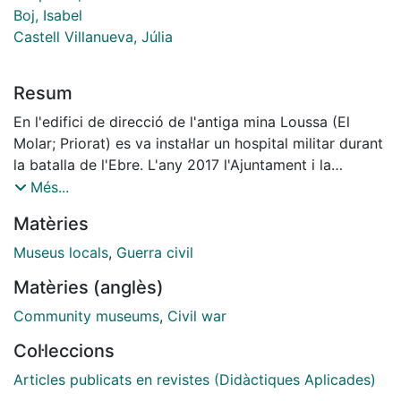
Boj, Isabel
Castell Villanueva, Júlia
Resum
En l'edifici de direcció de l'antiga mina Loussa (El
Molar; Priorat) es va instal·lar un hospital militar durant
la batalla de l'Ebre. L'any 2017 l'Ajuntament i la
Universitat de Barcelona van endegar un projecte per
Més...
recuperar i dignificar els espais a partir d'una
Matèries
exposició singular que presentés la problemàtica de la
sanitat de l'Exèrcit Popular durant la Guerra Civil
Museus locals
,
Guerra civil
Espanyola i més concretament, durant la Batalla de
Matèries (anglès)
l'Ebre. En la proposta es va assajar un nou model
integral de museografia didàctica, de baix cost, que
Community museums
,
Civil war
volia donar protagonisme a les emocions, i que
Col·leccions
estigués fonamentada a partir d'iconografia estàtica i
cinètica generada a partir de grups de recreació
Articles publicats en revistes (Didàctiques Aplicades)
històrica. Aquesta proposta havia de ser congruent