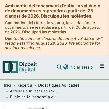
Amb motiu del tancament d'estiu, la validació
de documents es reprendrà a partir del 28
d'agost de 2026. Disculpeu les molèsties.
Con motivo del cierre de verano, la validación de
documentos se reanudará a partir del 28 de agosto
de 2026. Disculpad las molestias
Due to the summer closure, document validation will
resume starting August 28, 2026. We apologize for
any inconvenience.
(current)
Iniciar sessió
Comunitats i col·leccions
Inici
Recerca
Didàctiques Aplicades
Navega per tot el DD
Articles publicats en revistes (Didàctiques Aplicades)
Com publicar
El Molar. Museografia didàctica en un hospital de la Batalla de l'Ebre.
Contacte