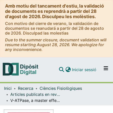
Amb motiu del tancament d'estiu, la validació
de documents es reprendrà a partir del 28
d'agost de 2026. Disculpeu les molèsties.
Con motivo del cierre de verano, la validación de
documentos se reanudará a partir del 28 de agosto
de 2026. Disculpad las molestias
Due to the summer closure, document validation will
resume starting August 28, 2026. We apologize for
any inconvenience.
(current)
Iniciar sessió
Comunitats i col·leccions
Inici
Recerca
Ciències Fisiològiques
Navega per tot el DD
Articles publicats en revistes (Ciències Fisiològiques)
Com publicar
V-ATPase, a master effector of E2F1-mediated lysosomal trafficking, mTORC1 activation and autophagy
Contacte