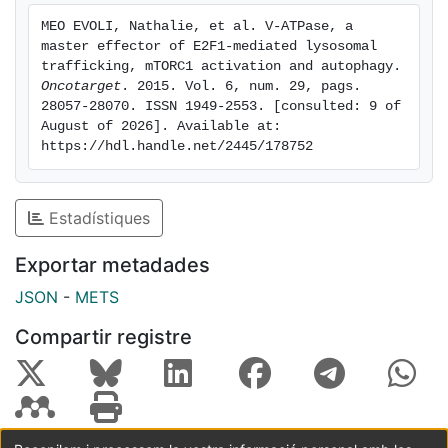
with ATP6V0B being responsible for mediating the
MEO EVOLI, Nathalie, et al. V-ATPase, a 
effects of E2F1 on both responses. Our findings on
master effector of E2F1-mediated lysosomal 
lysosomal trafficking, mTORC1 activation and
trafficking, mTORC1 activation and autophagy. 
autophagy suppression suggest that pharmacological
Oncotarget
. 2015. Vol. 6, num. 29, pags. 
28057-28070. ISSN 1949-2553. [consulted: 9 of 
intervention at the level of v-ATPase may be an
August of 2026]. Available at: 
efficacious avenue for the treatment of metastatic
https://hdl.handle.net/2445/178752
processes in tumors overexpressing E2F1.
Estadístiques
Exportar metadades
JSON
-
METS
Compartir registre