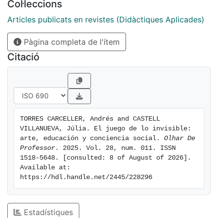
Col·leccions
enfoque considera el arte como un mediador cultural
que facilita un diálogo más profundo y significativo.
Articles publicats en revistes (Didàctiques Aplicades)
Cada curso se propone un concepto que sirve de
Pàgina completa de l'ítem
detonante, para que cada equipo, normalmente
integrado por dos centros educativos, desarrolle un
Citació
proyecto de manera colaborativa, compartiendo
progresos y experiencias. El proyecto culmina con una
exposición que actúa como un espacio para el
intercambio y reflexión global que acerca la mirada de
lo micro a la macro.
TORRES CARCELLER, Andrés and CASTELL 
VILLANUEVA, Júlia. El juego de lo invisible: 
arte, educación y conciencia social. 
Olhar De 
Professor
. 2025. Vol. 28, num. 011. ISSN 
1518-5648. [consulted: 8 of August of 2026]. 
Available at: 
https://hdl.handle.net/2445/228296
Estadístiques