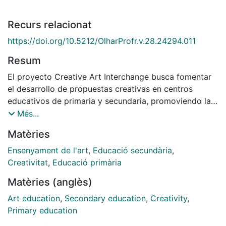
Recurs relacionat
https://doi.org/10.5212/OlharProfr.v.28.24294.011
Resum
El proyecto Creative Art Interchange busca fomentar
el desarrollo de propuestas creativas en centros
educativos de primaria y secundaria, promoviendo la
Educación Artística no solo como un medio plástico,
Més...
estético y expresivo, sino como un punto de
Matèries
encuentro cultural estimulante para alumnado y
docentes. Con una vocación internacional, incluye
Ensenyament de l'art
,
Educació secundària
,
centros de diversas realidades globales, fomentando
Creativitat
,
Educació primària
un diálogo intercultural que enriquece la comprensión
Matèries (anglès)
artística y social. Mediante el intercambio y
conocimiento de diferentes contextos, culturas y
Art education
,
Secondary education
,
Creativity
,
realidades, se estimula un intercambio activo que
Primary education
permite al alumnado ampliar su visión del mundo. Este