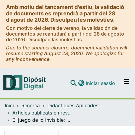
Amb motiu del tancament d'estiu, la validació
de documents es reprendrà a partir del 28
d'agost de 2026. Disculpeu les molèsties.
Con motivo del cierre de verano, la validación de
documentos se reanudará a partir del 28 de agosto
de 2026. Disculpad las molestias
Due to the summer closure, document validation will
resume starting August 28, 2026. We apologize for
any inconvenience.
(current)
Iniciar sessió
Comunitats i col·leccions
Inici
Recerca
Didàctiques Aplicades
Navega per tot el DD
Articles publicats en revistes (Didàctiques Aplicades)
Com publicar
El juego de lo invisible: arte, educación y conciencia social
Contacte