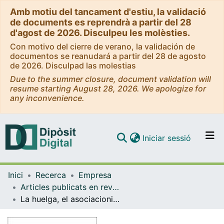
Amb motiu del tancament d'estiu, la validació
de documents es reprendrà a partir del 28
d'agost de 2026. Disculpeu les molèsties.
Con motivo del cierre de verano, la validación de
documentos se reanudará a partir del 28 de agosto
de 2026. Disculpad las molestias
Due to the summer closure, document validation will
resume starting August 28, 2026. We apologize for
any inconvenience.
(current)
Iniciar sessió
Comunitats i col·leccions
Inici
Recerca
Empresa
Navega per tot el DD
Articles publicats en revistes (Empresa)
Com publicar
La huelga, el asociacionismo sindical y el lockout en países desarrollados
Contacte