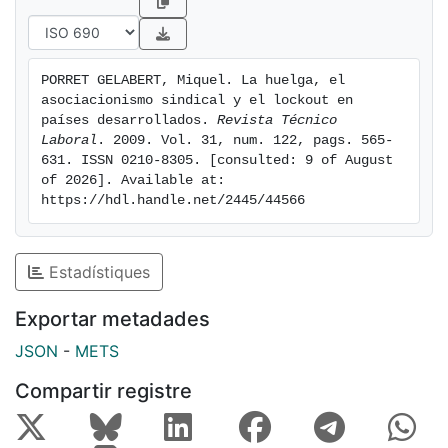
que dio lugar a que al ser calificada la conducta del
trabajador como una falta voluntaria de asistencia al
trabajo, pudiese ser reprimida por el empresario y así
PORRET GELABERT, Miquel. La huelga, el 
justificar su despido por incumplimiento contractual,
asociacionismo sindical y el lockout en 
es decir, la huelga como libertad individual jugaba
países desarrollados. 
Revista Técnico 
exclusivamen-te en el marco de la relación laboral
Laboral
. 2009. Vol. 31, num. 122, pags. 565-
631. ISSN 0210-8305. [consulted: 9 of August 
individual de trabajo, pudiendo provocar, si esa era la
of 2026]. Available at: 
decisión del patrono, la ruptura del contrato. No había
https://hdl.handle.net/2445/44566
excusa, en este supuesto, dado que la orden sindical
de ir a la huelga no cambió la naturaleza del acto del
trabajador, que, como se ha dicho anteriormente,
Estadístiques
representaba un incumplimiento de la obligación
contractual
Exportar metadades
JSON
-
METS
Compartir registre