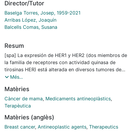
Director/Tutor
Baselga Torres, Josep, 1959-2021
Arribas López, Joaquín
Balcells Comas, Susana
Resum
[spa] La expresión de HER1 y HER2 (dos miembros de
la familia de receptores con actividad quinasa de
tirosinas HER) está alterada en diversos tumores de
origen epitelial, entre ellos el cáncer de mama donde
Més...
se correlacionan con un peor pronóstico.
Matèries
Consecuentemente, HER1 y HER2 están siendo
exhaustivamente estudiados, tanto desde el punto de
Càncer de mama
,
Medicaments antineoplàstics
,
vista de la biología del cáncer como desde el punto de
Terapèutica
vista terapéutico. De hecho, se han desarrollado
Matèries (anglès)
distintos fármacos dirigidos contra estos receptores,
como por ejemplo Iressa, un compuesto sintético de
Breast cancer
,
Antineoplastic agents
,
Therapeutics