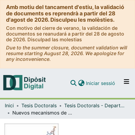
Amb motiu del tancament d'estiu, la validació
de documents es reprendrà a partir del 28
d'agost de 2026. Disculpeu les molèsties.
Con motivo del cierre de verano, la validación de
documentos se reanudará a partir del 28 de agosto
de 2026. Disculpad las molestias
Due to the summer closure, document validation will
resume starting August 28, 2026. We apologize for
any inconvenience.
(current)
Iniciar sessió
Comunitats i col·leccions
Inici
Tesis Doctorals
Tesis Doctorals - Departament - Genètica
Navega per tot el DD
Nuevos mecanismos de tumorgènesis del protooncogén HER2. Implicaciones terapéuticas en cáncer de mama
Com publicar
Contacte