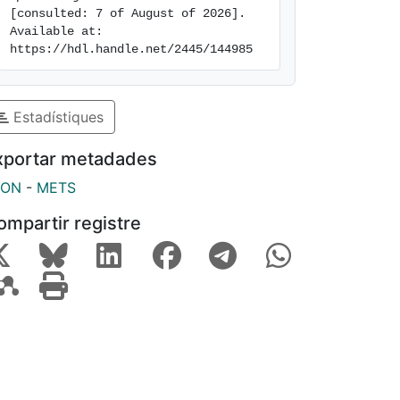
[consulted: 7 of August of 2026]. 
Available at: 
https://hdl.handle.net/2445/144985
Estadístiques
xportar metadades
SON
-
METS
ompartir registre