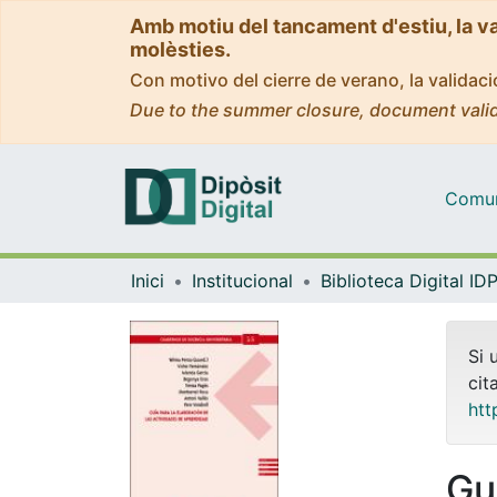
Amb motiu del tancament d'estiu, la v
molèsties.
Con motivo del cierre de verano, la valida
Due to the summer closure, document valid
Comuni
Inici
Institucional
Si 
cit
htt
Gu