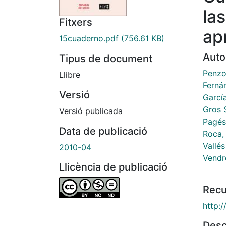
la
Fitxers
ap
15cuaderno.pdf
(756.61 KB)
Auto
Tipus de document
Penzo
Llibre
Ferná
Versió
Garcí
Gros 
Versió publicada
Pagés
Data de publicació
Roca,
Vallés
2010-04
Vendr
Llicència de publicació
Recu
http:
Desc