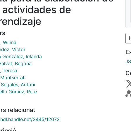
s actividades de
rendizaje
rs
, Wilma
ndez, Víctor
E
a González, Iolanda
J
Salvat, Begoña
, Teresa
C
 Montserrat
 Segalés, Antoni
ell i Gómez, Pere
rs relacionat
//hdl.handle.net/2445/12072
ripció