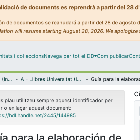
alidació de documents es reprendrà a partir del 28 d
ción de documentos se reanudará a partir del 28 de agosto 
ation will resume starting August 28, 2026. We apologize 
tats i col·leccions
Navega per tot el DD
Com publicar
Cont
Biblioteca Digital IDP (Institut de Desenvolupament Professional)
A - Llibres Universitat (IDP, Octaedro)
Ci
us plau utilitzeu sempre aquest identificador per
ar o enllaçar aquest document:
ps://hdl.handle.net/2445/144985
ía para la elaboración de