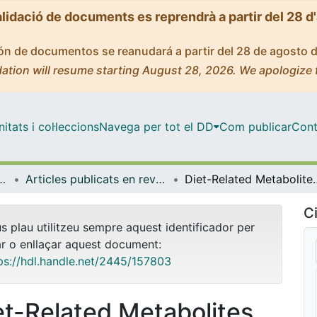
alidació de documents es reprendrà a partir del 28 d
ción de documentos se reanudará a partir del 28 de agosto 
ation will resume starting August 28, 2026. We apologize 
tats i col·leccions
Navega per tot el DD
Com publicar
Cont
 de l'Alimentació i Gastronomia
Articles publicats en revistes (Nutrició, Ciències de l'Alimentació i Gastronomia)
Diet-Related Metabolites Associated with Cognitive Dec
Ci
us plau utilitzeu sempre aquest identificador per
ar o enllaçar aquest document:
ps://hdl.handle.net/2445/157803
et-Related Metabolites