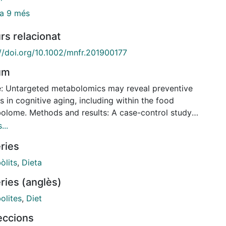
a 9 més
rs relacionat
://doi.org/10.1002/mnfr.201900177
um
: Untargeted metabolomics may reveal preventive
s in cognitive aging, including within the food
olome. Methods and results: A case-control study
d in the prospective Three-City study includes
...
ipants aged &65 years and initially free of dementia.
ries
al of 209 cases of cognitive decline and 209 controls
hed for age, gen- der, education) with slower
òlits
,
Dieta
ive decline over up to 12 years are contrasted.
ries (anglès)
 untargeted metabolomics and bootstrap-enhanced
zed regression, a baseline serum signature of 22
olites
,
Diet
olites associated with subsequent cognitive decline
leccions
ntified. The signature includes three coffee