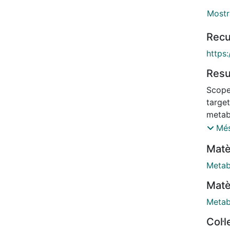
Mostr
Recu
https
Res
Scope
target
metab
neste
Més
partic
Matè
A tot
(matc
Metab
cognit
Matè
Using
penali
Metab
metab
Col·
is ide