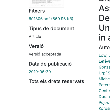
As
Fitxers
De
691806.pdf
(560.96 KB)
Un
Tipus de document
in
Article
Versió
Auto
Versió acceptada
Low, 
Lefèv
Data de publicació
Gonzá
2019-06-20
Urpí S
Miche
Tots els drets reservats
Peter
Cente
Duran
Pujos 
Korosi