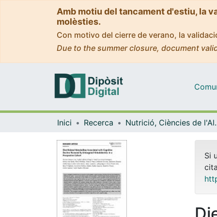
Amb motiu del tancament d'estiu, la v
molèsties.
Con motivo del cierre de verano, la valida
Due to the summer closure, document valid
Comuni
Inici
Recerca
Nutrició, Ciències
Si 
cit
htt
Di