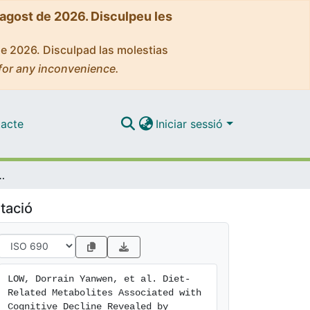
'agost de 2026. Disculpeu les
de 2026. Disculpad las molestias
for any inconvenience.
acte
Iniciar sessió
line Revealed by Untargeted Metabolomics in a Prospective Cohort
tació
LOW, Dorrain Yanwen, et al. Diet-
Related Metabolites Associated with 
Cognitive Decline Revealed by 