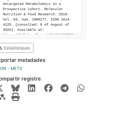
Untargeted Metabolomics in a 
Prospective Cohort. 
Molecular 
Nutrition & Food Research
. 2019. 
Vol. 63, num. 1900177. ISSN 1613-
4125. [consulted: 8 of August of 
2026]. Available at: 
https://hdl.handle.net/2445/157803
Estadístiques
xportar metadades
SON
-
METS
ompartir registre