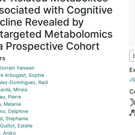
sociated with Cognitive
cline Revealed by
targeted Metabolomics
 a Prospective Cohort
rs
Dorrain Yanwen
E
re Arbogast, Sophie
J
lez-Domínguez, Raúl
ardà, Mireia
C
au, Pierre
a, Melanie
no, Delphine
d, Stephanie
Guillot, Estelle
, Aniko