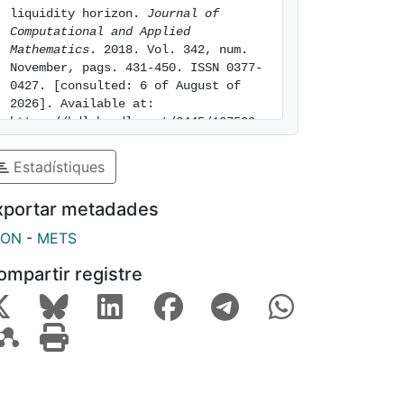
liquidity horizon. 
Journal of 
Computational and Applied 
Mathematics
. 2018. Vol. 342, num. 
November, pags. 431-450. ISSN 0377-
0427. [consulted: 6 of August of 
2026]. Available at: 
https://hdl.handle.net/2445/127589
Estadístiques
xportar metadades
SON
-
METS
ompartir registre