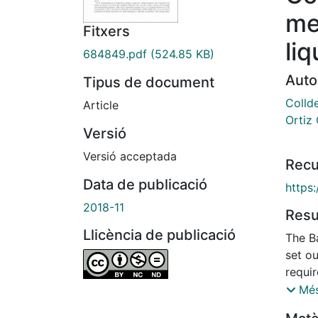
me
Fitxers
liq
684849.pdf
(524.85 KB)
Auto
Tipus de document
Colld
Article
Ortiz 
Versió
Versió acceptada
Recu
Data de publicació
https:
2018-11
Res
Llicència de publicació
The B
set o
requi
among
Més
Value