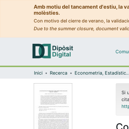
Amb motiu del tancament d'estiu, la v
molèsties.
Con motivo del cierre de verano, la valida
Due to the summer closure, document valid
Comuni
Inici
Recerca
Econometria, Estadística i Econom
Si 
cit
htt
Co