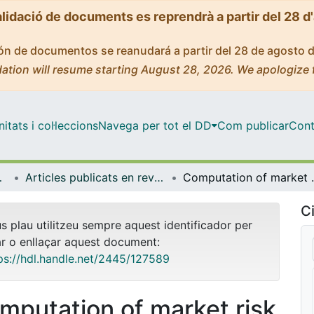
alidació de documents es reprendrà a partir del 28 d
ción de documentos se reanudará a partir del 28 de agosto 
ation will resume starting August 28, 2026. We apologize 
tats i col·leccions
Navega per tot el DD
Com publicar
Cont
ia Aplicada
Articles publicats en revistes (Econometria, Estadística i Economia Aplicada)
Computation of market
Ci
us plau utilitzeu sempre aquest identificador per
ar o enllaçar aquest document:
ps://hdl.handle.net/2445/127589
mputation of market risk