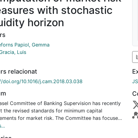
asures with stochastic
uidity horizon
rs
eforns Papiol, Gemma
Gracia, Luis
rs relacionat
E
//doi.org/10.1016/j.cam.2018.03.038
J
um
C
asel Committee of Banking Supervision has recently
ut the revised standards for minimum capital
rements for market risk. The Committee has focused,
 other things, on the two key areas of moving from
...
-at-Risk (VaR) to Expected Shortfall (ES) and