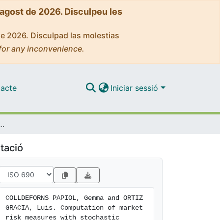
'agost de 2026. Disculpeu les
de 2026. Disculpad las molestias
for any inconvenience.
acte
Iniciar sessió
 risk measures with stochastic liquidity horizon
tació
COLLDEFORNS PAPIOL, Gemma and ORTIZ 
GRACIA, Luis. Computation of market 
risk measures with stochastic 