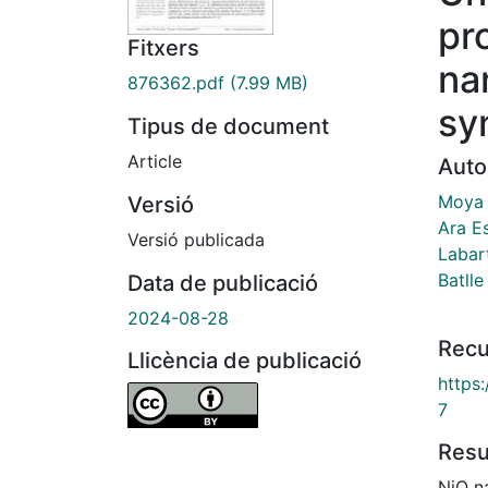
pr
Fitxers
na
876362.pdf
(7.99 MB)
sy
Tipus de document
Article
Auto
Moya 
Versió
Ara E
Versió publicada
Labar
Batlle
Data de publicació
2024-08-28
Recu
Llicència de publicació
https
7
Res
NiO na