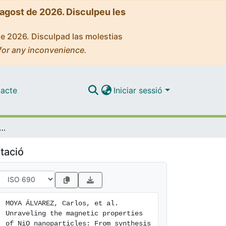
'agost de 2026. Disculpeu les
de 2026. Disculpad las molestias
for any inconvenience.
acte
Iniciar sessió
e magnetic properties of NiO nanoparticles: From synthesis to nanostructure
tació
MOYA ÁLVAREZ, Carlos, et al. 
Unraveling the magnetic properties 
of NiO nanoparticles: From synthesis 