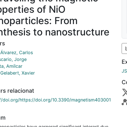
operties of NiO
noparticles: From
nthesis to nanostructure
rs
Álvarez, Carlos
scario, Jorge
E
ta, Amílcar
J
 Gelabert, Xavier
C
rs relacionat
://doi.org/https://doi.org/10.3390/magnetism403001
um
noparticles have garnered significant interest due