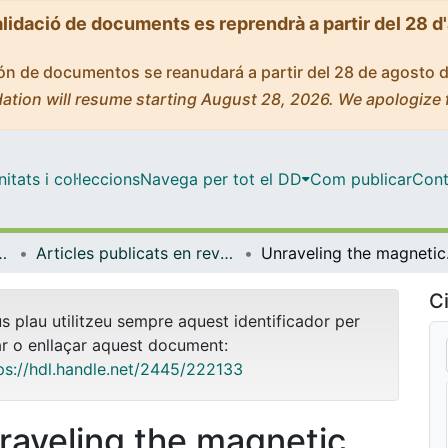
alidació de documents es reprendrà a partir del 28 d
ción de documentos se reanudará a partir del 28 de agosto 
ation will resume starting August 28, 2026. We apologize 
tats i col·leccions
Navega per tot el DD
Com publicar
Cont
atèria Condensada
Articles publicats en revistes (Física de la Matèria Condensada)
Unraveling th
Ci
us plau utilitzeu sempre aquest identificador per
ar o enllaçar aquest document:
ps://hdl.handle.net/2445/222133
raveling the magnetic