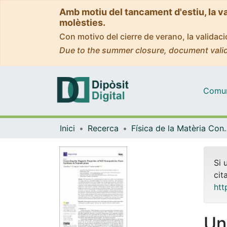
Amb motiu del tancament d'estiu, la v
molèsties.
Con motivo del cierre de verano, la valida
Due to the summer closure, document valid
Comuni
Inici
Recerca
Física de la M
Si 
cit
htt
Un