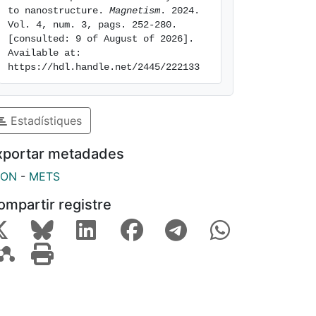
to nanostructure. 
Magnetism
. 2024. 
Vol. 4, num. 3, pags. 252-280. 
[consulted: 9 of August of 2026]. 
Available at: 
https://hdl.handle.net/2445/222133
Estadístiques
xportar metadades
SON
-
METS
ompartir registre