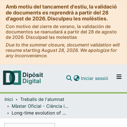
Amb motiu del tancament d'estiu, la validació
de documents es reprendrà a partir del 28
d'agost de 2026. Disculpeu les molèsties.
Con motivo del cierre de verano, la validación de
documentos se reanudará a partir del 28 de agosto
de 2026. Disculpad las molestias
Due to the summer closure, document validation will
resume starting August 28, 2026. We apologize for
any inconvenience.
(current)
Iniciar sessió
Comunitats i col·leccions
Inici
Treballs de l'alumnat
Navega per tot el DD
Màster Oficial - Ciència i Tecnologia Quàntiques / Quantum Science and Technology
Com publicar
Long-time evolution of quantum systems with Tensor Network techniques
Contacte