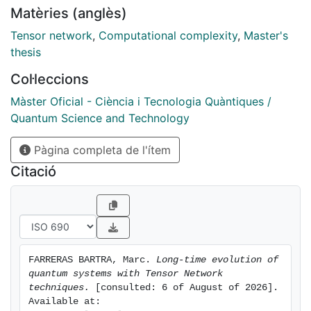
Matèries (anglès)
of this approach. We also discuss potential avenues
for future improvements to enhance the efficiency and
Tensor network
,
Computational complexity
,
Master's
applicability of this method.
thesis
Col·leccions
Màster Oficial - Ciència i Tecnologia Quàntiques /
Quantum Science and Technology
Pàgina completa de l'ítem
Citació
FARRERAS BARTRA, Marc. 
Long-time evolution of 
quantum systems with Tensor Network 
techniques.
 [consulted: 6 of August of 2026]. 
Available at: 