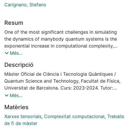
Carignano, Stefano
Resum
One of the most significant challenges in simulating
the dynamics of manybody quantum systems is the
exponential increase in computational complexity,
driven by the linear growth of entanglement during
Més...
time evolution. In this work, we explore a novel
Descripció
algorithm designed to mitigate this complexity by
identifying
Màster Oficial de Ciència i Tecnologia Quàntiques /
and trading the entanglement by mixture, i.e.
Quantum Science and Technology, Facultat de Física,
depurifying the originally pure closed-system state.
Universitat de Barcelona. Curs: 2023-2024. Tutor:
This approach preserves the essential local
Stefano Carignano
Més...
information necessary for computing expectation
Matèries
values, while effectively reducing the computational
resources. Additionally, we propose a method for
Xarxes tensorials
,
Complexitat computacional
,
Treballs
performing time evolution with the resulting mixed
de fi de màster
states, highlighting both the strengths and limitations