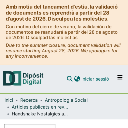
Amb motiu del tancament d'estiu, la validació
de documents es reprendrà a partir del 28
d'agost de 2026. Disculpeu les molèsties.
Con motivo del cierre de verano, la validación de
documentos se reanudará a partir del 28 de agosto
de 2026. Disculpad las molestias
Due to the summer closure, document validation will
resume starting August 28, 2026. We apologize for
any inconvenience.
(current)
Iniciar sessió
Comunitats i col·leccions
Inici
Recerca
Antropologia Social
Navega per tot el DD
Articles publicats en revistes (Antropologia Social)
Com publicar
Handshake Nostalgics and Starter-uppers: Restructuring Governance and Citizenship in Southern Europe
Contacte