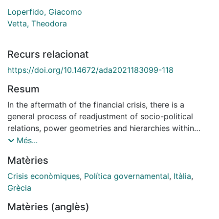
Loperfido, Giacomo
Vetta, Theodora
Recurs relacionat
https://doi.org/10.14672/ada2021183099-118
Resum
In the aftermath of the financial crisis, there is a
general process of readjustment of socio-political
relations, power geometries and hierarchies within
fundamental segments of society. This article tackles
Més...
precisely such transformations by analyzing emerging
Matèries
practices, legitimacies and struggles around
citizenship in south European periphery. Ideologies,
Crisis econòmiques
,
Política governamental
,
Itàlia
,
representations and deriving practices around models
Grècia
of financial support are deeply engrained within
Matèries (anglès)
particular production structures, embedded