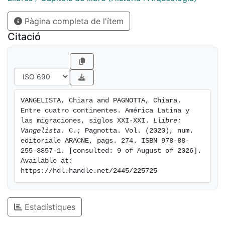
storia delle Americhe dal momento dell’incontro tra
Pàgina completa de l'ítem
Nuovo e Vecchio Mondo fino ai giorni nostri. La
collana si occupa anche, in una prospettiva atlantica o
Citació
continentale, delle relazioni internazionali tra l’Europa
e i paesi americani, tra gli americani di origine europea
e gli indigeni, nonché tra nazioni indigene diverse. Il
tema delle immagini reciproche, dalla prima età
moderna fino ai giorni nostri, rientra a pieno titolo
VANGELISTA, Chiara and PAGNOTTA, Chiara. 
negli interessi della collana.
Entre cuatro continentes. América Latina y 
las migraciones, siglos XXI-XXI. 
Llibre: 
Vangelista
. C.; Pagnotta. Vol. (2020), num. 
editoriale ARACNE, pags. 274. ISBN 978-88-
255-3857-1. [consulted: 9 of August of 2026]. 
Available at: 
https://hdl.handle.net/2445/225725
Estadístiques