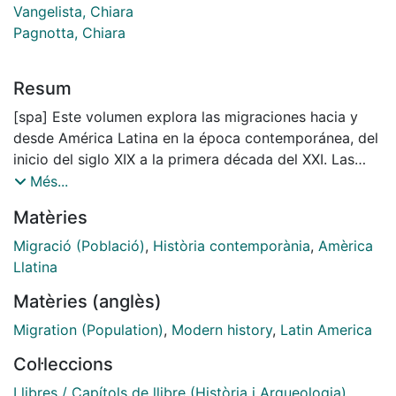
Vangelista, Chiara
Pagnotta, Chiara
Resum
[spa] Este volumen explora las migraciones hacia y
desde América Latina en la época contemporánea, del
inicio del siglo XIX a la primera década del XXI. Las
autoras abarcan tanto los fenómenos migratorios
Més...
hacia América Latina y los procesos que se dan en el
Matèries
Continente Americano (siglos XIX y XX), cuanto las
diferentes características de los movimientos
Migració (Població)
,
Història contemporània
,
Amèrica
migratorios más actuales, que desde el “Nuevo
Llatina
Continente” se dirigen hacia el “Viejo” (siglo XXI). En
Matèries (anglès)
este múltiple movimiento las migraciones ofrecen una
útil clave de interpretación de un fenómeno a largo
Migration (Population)
,
Modern history
,
Latin America
plazo en su entramado de continuidades y rupturas
Col·leccions
entre aquí y allá, y entre pasado, presente y futuro.
[ita] La collana pubblica contributi originali relativi alla
Llibres / Capítols de llibre (Història i Arqueologia)