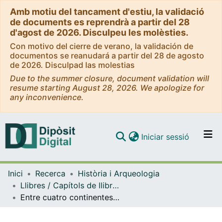
Amb motiu del tancament d'estiu, la validació
de documents es reprendrà a partir del 28
d'agost de 2026. Disculpeu les molèsties.
Con motivo del cierre de verano, la validación de
documentos se reanudará a partir del 28 de agosto
de 2026. Disculpad las molestias
Due to the summer closure, document validation will
resume starting August 28, 2026. We apologize for
any inconvenience.
(current)
Iniciar sessió
Comunitats i col·leccions
Inici
Recerca
Història i Arqueologia
Navega per tot el DD
Llibres / Capítols de llibre (Història i Arqueologia)
Com publicar
Entre cuatro continentes. América Latina y las migraciones, siglos XXI-XXI
Contacte