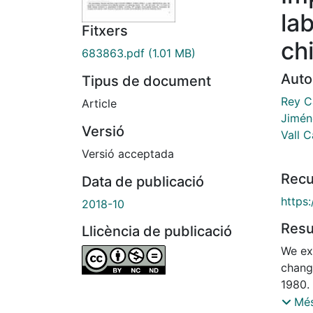
la
Fitxers
chi
683863.pdf
(1.01 MB)
Auto
Tipus de document
Rey Ca
Article
Jimén
Versió
Vall C
Versió acceptada
Recu
Data de publicació
https:
2018-10
Res
Llicència de publicació
We exp
chang
1980. 
age f
Més