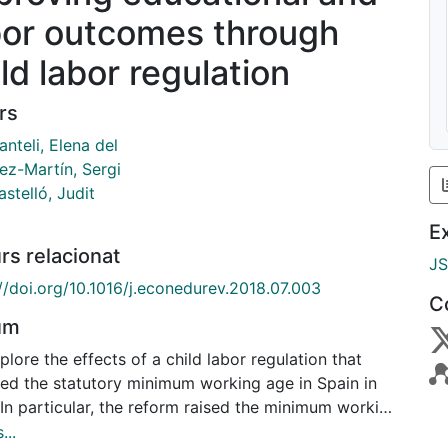
bor outcomes through
ld labor regulation
rs
nteli, Elena del
ez-Martín, Sergi
astelló, Judit
E
rs relacionat
J
//doi.org/10.1016/j.econedurev.2018.07.003
C
um
lore the effects of a child labor regulation that
ed the statutory minimum working age in Spain in
In particular, the reform raised the minimum working
rom 14 to 16, while the age for compulsory education
...