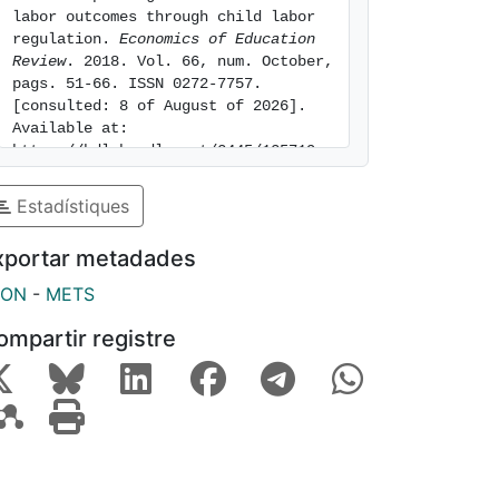
labor outcomes through child labor 
regulation. 
Economics of Education 
Review
. 2018. Vol. 66, num. October, 
pags. 51-66. ISSN 0272-7757. 
[consulted: 8 of August of 2026]. 
Available at: 
https://hdl.handle.net/2445/135719
Estadístiques
xportar metadades
SON
-
METS
ompartir registre