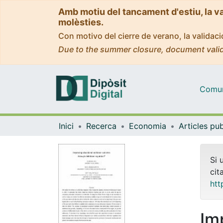
Amb motiu del tancament d'estiu, la v
molèsties.
Con motivo del cierre de verano, la valida
Due to the summer closure, document valid
Comuni
Inici
Recerca
Economia
Si 
cit
htt
Im