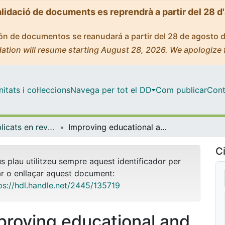
alidació de documents es reprendrà a partir del 28 d
ción de documentos se reanudará a partir del 28 de agosto 
ation will resume starting August 28, 2026. We apologize 
tats i col·leccions
Navega per tot el DD
Com publicar
Cont
Articles publicats en revistes (Economia)
Improving educational and labor outcomes through child labor regulation
Ci
us plau utilitzeu sempre aquest identificador per
ar o enllaçar aquest document:
ps://hdl.handle.net/2445/135719
proving educational and