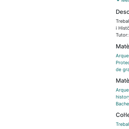
Més
bandol
Desc
el tre
contex
Trebal
vida d
i Hist
qual e
Tutor
Rocagu
Matè
patrim
[eng] 
Arque
how th
Protec
of the
de gr
Moder
Matè
In ord
first 
Arque
contex
histor
And t
Bache
will 
Col·
was bo
patri
Trebal