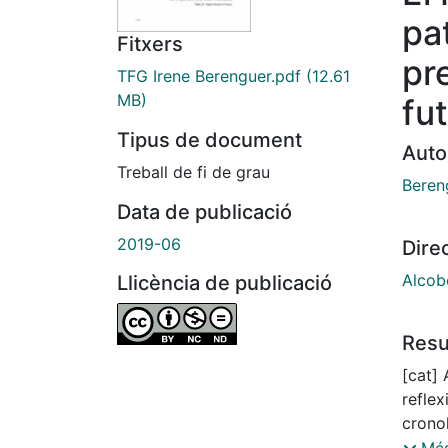
pa
Fitxers
pr
TFG Irene Berenguer.pdf
(12.61
MB)
fu
Tipus de document
Auto
Treball de fi de grau
Beren
Data de publicació
2019-06
Dire
Alcobe
Llicència de publicació
Res
[cat] 
reflex
crono
aques