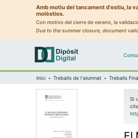
Amb motiu del tancament d'estiu, la v
molèsties.
Con motivo del cierre de verano, la valida
Due to the summer closure, document valid
Comuni
Inici
Treballs de l'alumnat
Si 
cit
htt
El