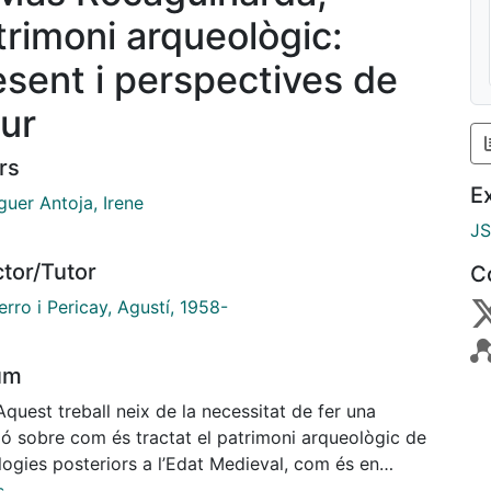
trimoni arqueològic:
esent i perspectives de
tur
rs
E
guer Antoja, Irene
J
ctor/Tutor
C
rro i Pericay, Agustí, 1958-
um
Aquest treball neix de la necessitat de fer una
ió sobre com és tractat el patrimoni arqueològic de
logies posteriors a l’Edat Medieval, com és en
t cas de l’època Moderna. Més concretament del