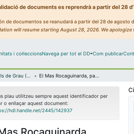
alidació de documents es reprendrà a partir del 28 d
ción de documentos se reanudará a partir del 28 de agosto 
ation will resume starting August 28, 2026. We apologize 
tats i col·leccions
Navega per tot el DD
Com publicar
Cont
Treballs Finals de Grau (TFG) - Arqueologia
El Mas Rocaguinarda, patrimoni arqueològic: present i perspectives de futur
Ci
us plau utilitzeu sempre aquest identificador per
ar o enllaçar aquest document:
ps://hdl.handle.net/2445/142937
 Mas Rocaguinarda,