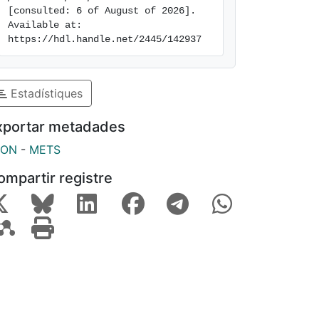
[consulted: 6 of August of 2026]. 
Available at: 
https://hdl.handle.net/2445/142937
Estadístiques
xportar metadades
SON
-
METS
ompartir registre