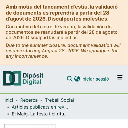
Amb motiu del tancament d'estiu, la validació
de documents es reprendrà a partir del 28
d'agost de 2026. Disculpeu les molèsties.
Con motivo del cierre de verano, la validación de
documentos se reanudará a partir del 28 de agosto
de 2026. Disculpad las molestias
Due to the summer closure, document validation will
resume starting August 28, 2026. We apologize for
any inconvenience.
(current)
Iniciar sessió
Comunitats i col·leccions
Inici
Recerca
Treball Social
Navega per tot el DD
Articles publicats en revistes (Treball Social)
Com publicar
El Maig. La festa i el ritual de la plantada a Òrrius
Contacte