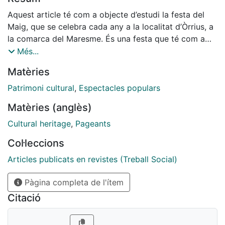
Aquest article té com a objecte d’estudi la festa del
Maig, que se celebra cada any a la localitat d’Òrrius, a
la comarca del Maresme. És una festa que té com a
protagonista un arbre de grans dimensions que els
Més...
habitants de la localitat seleccionen, tallen i traslladen
Matèries
col·lectivament fins a la plaça de la vila, on es planta
de nou. L’arbre es poda i es guarneix per ser icona de
Patrimoni cultural
,
Espectacles populars
la celebració i dels actes que s’organitzen al seu
Matèries (anglès)
voltant. Aquests tipus de celebracions de caràcter
dendrològic tenen lloc, des de fa molts anys, arreu
Cultural heritage
,
Pageants
d’Europa i se celebren al llarg de l’any coincidint amb
Col·leccions
els solsticis o els equinoccis.
Articles publicats en revistes (Treball Social)
Pàgina completa de l'ítem
Citació